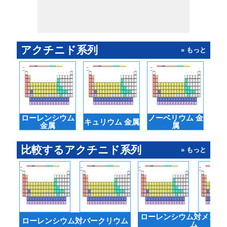
アクチニド系列
» もっと
ローレンシウム
ノーベリウム 金
プ
キュリウム 金属
金属
属
比較するアクチニド系列
» もっと
ローレンシウム対メンデ
ローレンシウム対バークリウム
ム