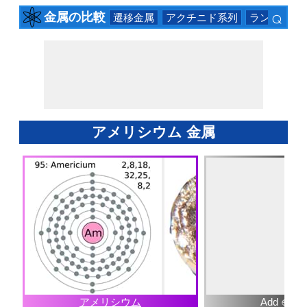
⌕
金属の比較
遷移金属
アクチニド系列
ランタニド
×
アメリシウム 金属
アメリシウム
Add ⊕