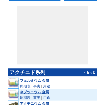
アクチニド系列
» もっと
フェルミウム 金属
周期表
|
事実
|
用途
ネプツニウム 金属
周期表
|
事実
|
用途
アクチニウム 金属