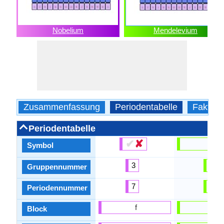
Nobelium
Mendelevium
Zusammenfassung
Periodentabelle
Fakten
Periodentabelle
✔
✘
Md
Symbol
3
3
Gruppennummer
7
7
Periodennummer
f
f
Block