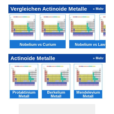
Vergleichen Actinoide Metalle
» Mehr
Nobelium vs Curium
Nobelium vs Lawrenc
Actinoide Metalle
» Mehr
Protaktinium
Berkelium
Mendelevium
Fer
Metall
Metall
Metall