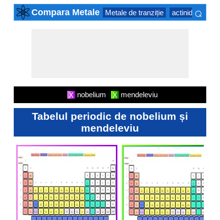
⌕
Compara Metale
Metale de tranziție
actinide Series
×
nobelium
mendeleviu
X
X
Tabelul periodic de nobelium și
mendeleviu