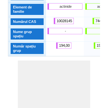
actinide
actinid
Element de
familie
10028145
744011
Numărul CAS
-
-
Nume grup
spațiu
194,00
194,00
Număr spațiu
grup