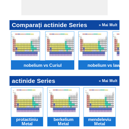
Comparați actinide Series
» Mai Mult
nobelium vs Curiul
nobelium vs lawrenc
actinide Series
» Mai Mult
protactiniu
berkelium
mendeleviu
fe
Metal
Metal
Metal