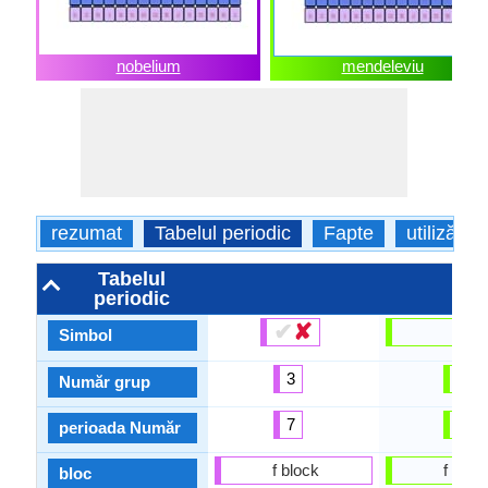
nobelium
mendeleviu
rezumat
Tabelul periodic
Fapte
utilizări
Tabelul
periodic
✔
✘
Md
Simbol
3
3
Număr grup
7
7
perioada Număr
f block
f bloc
bloc