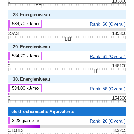
0
133800
👆🏻
28. Energieniveau
584,70 kJ/mol
Rank: 60 (Overall)
297.3
139800
👆🏻
29. Energieniveau
584,70 kJ/mol
Rank: 61 (Overall)
0
148100
👆🏻
30. Energieniveau
584,00 kJ/mol
Rank: 58 (Overall)
0
154500
👆🏻
elektrochemische Äquivalente
2,28 g/amp-hr
Rank: 26 (Overall)
0.16812
8.3209