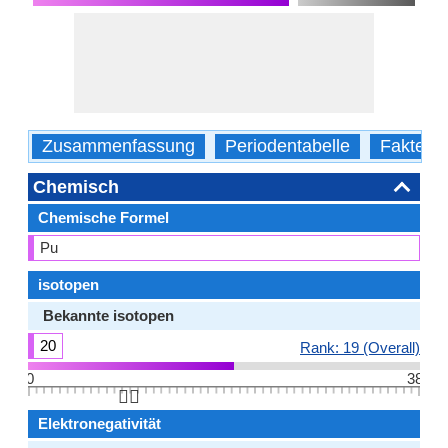
Zusammenfassung
Periodentabelle
Fakten
Chemisch
Chemische Formel
Pu
isotopen
Bekannte isotopen
20
Rank: 19 (Overall)
0
38
👆🏻
Elektronegativität