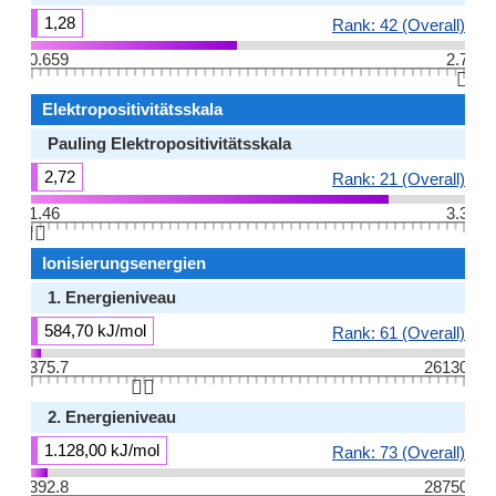
1,28
Rank: 42 (Overall)
0.659
2.7
👆🏻
Elektropositivitätsskala
Pauling Elektropositivitätsskala
2,72
Rank: 21 (Overall)
1.46
3.3
👆🏻
Ionisierungsenergien
1. Energieniveau
584,70 kJ/mol
Rank: 61 (Overall)
375.7
26130
👆🏻
2. Energieniveau
1.128,00 kJ/mol
Rank: 73 (Overall)
392.8
28750