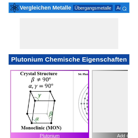
⌕
Vergleichen Metalle
Übergangsmetalle
Actinoide 
×
Plutonium Chemische Eigenschaften
Plutonium
Add ⊕