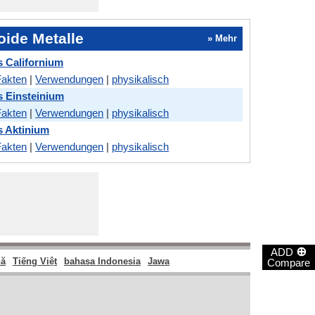
oide Metalle
» Mehr
 Californium
Fakten
|
Verwendungen
|
physikalisch
 Einsteinium
Fakten
|
Verwendungen
|
physikalisch
s Aktinium
Fakten
|
Verwendungen
|
physikalisch
⊕
ADD
ă
Tiếng Việt
bahasa Indonesia
Jawa
Compare