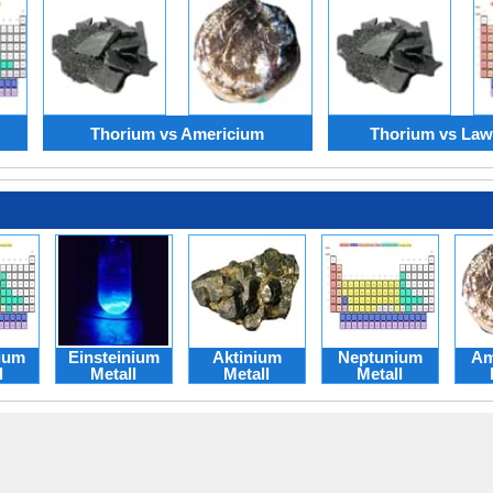
Thorium vs Americium
Thorium vs La
nium
Einsteinium
Aktinium
Neptunium
Am
l
Metall
Metall
Metall