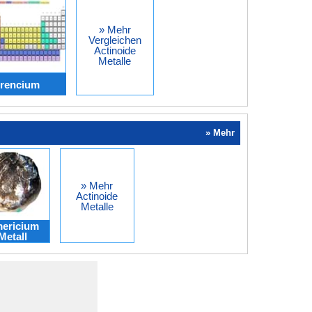
» Mehr
Vergleichen
Actinoide
Metalle
wrencium
» Mehr
» Mehr
Actinoide
Metalle
ericium
Metall