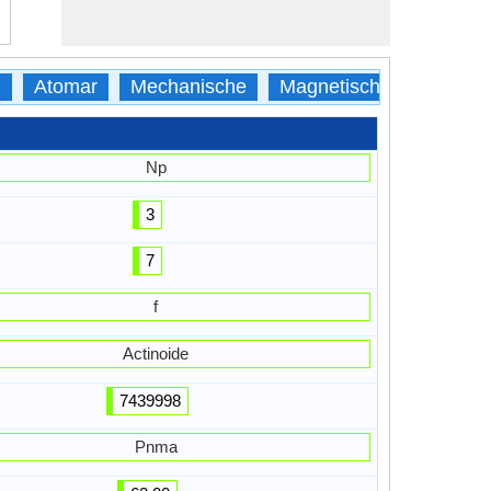
h
Atomar
Mechanische
Magnetische
Thermi
Np
3
7
f
Actinoide
7439998
Pnma