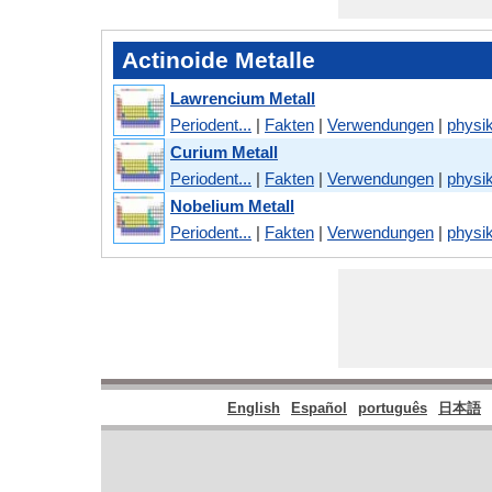
Actinoide Metalle
Lawrencium Metall
Periodent...
|
Fakten
|
Verwendungen
|
physik
Curium Metall
Periodent...
|
Fakten
|
Verwendungen
|
physik
Nobelium Metall
Periodent...
|
Fakten
|
Verwendungen
|
physik
English
Español
português
日本語