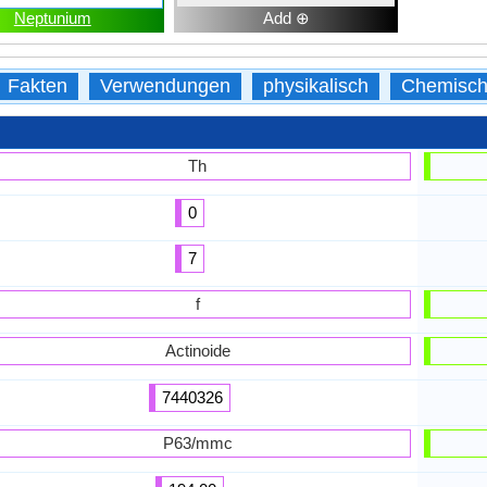
Neptunium
Add ⊕
Fakten
Verwendungen
physikalisch
Chemisc
Th
0
7
f
Actinoide
7440326
P63/mmc