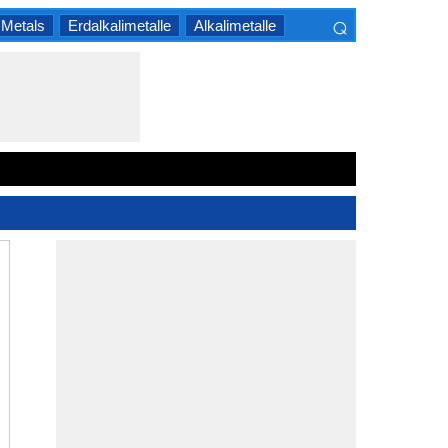
⌕
 Metals
Erdalkalimetalle
Alkalimetalle
×