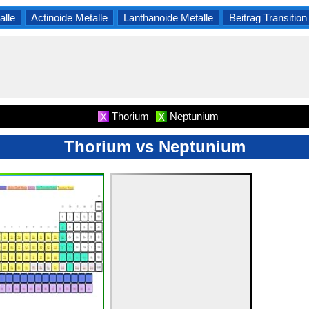
lle
Actinoide Metalle
Lanthanoide Metalle
Beitrag Transition
Thorium
Neptunium
X
X
Thorium vs Neptunium