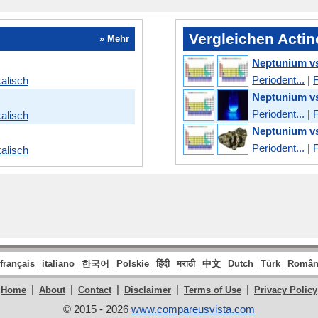
Vergleichen Actin
» Mehr
Neptunium vs
Periodent...
|
alisch
Neptunium vs
Periodent...
|
alisch
Neptunium v
Periodent...
|
alisch
français
italiano
한국어
Polskie
हिंदी
मराठी
中文
Dutch
Türk
Român
|
|
|
|
|
Home
About
Contact
Disclaimer
Terms of Use
Privacy Policy
© 2015 - 2026
www.compareusvista.com