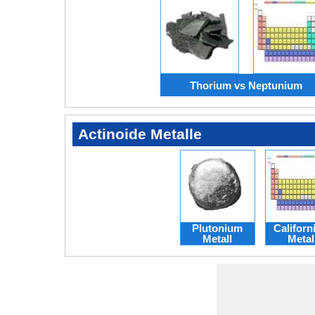
Thorium vs Neptunium
Actinoide Metalle
Plutonium
Califor
Metall
Metal