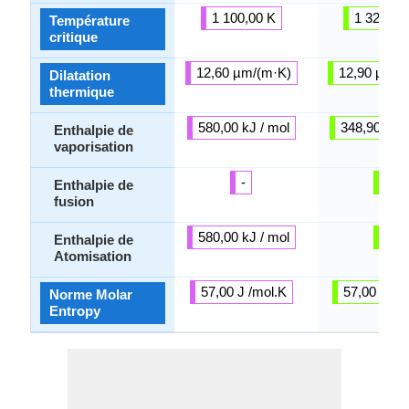
1 100,00 K
1 323,00
Température
critique
12,60 µm/(m·K)
12,90 µm/(
Dilatation
thermique
580,00 kJ / mol
348,90 kJ /
Enthalpie de
vaporisation
-
-
Enthalpie de
fusion
580,00 kJ / mol
-
Enthalpie de
Atomisation
57,00 J /mol.K
57,00 J /m
Norme Molar
Entropy