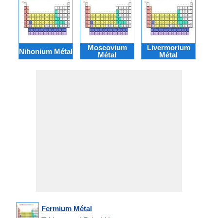
Moscovium
Livermorium
T
Nihonium Métal
Métal
Métal
Fermium Métal