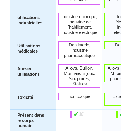
out.
Industrie chimique,
Industr
utilisations
Industrie de
électriq
industrielles
l'habillement,
Industr
Industrie électrique
électron
Dentisterie,
Dentiste
Utilisations
Industrie
médicales
pharmaceutique
Alloys, Bullion,
Alloys, Fabr
Autres
Monnaie, Bijoux,
Miroir, Ind
utilisations
Sculptures,
pharmaceu
Statues
non toxique
Extrême
Toxicité
toxiqu
✔
✘
✔
✘
Présent dans
le corps
humain