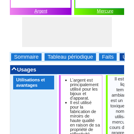
Argent
Mercure
Sommaire
Tableau périodique
Faits
Usa
Usages
Il est un 
Utilisations et
L'argent est
liquide
principalement
avantages
utilisé pour les
températ
bijoux et
ambiante, m
d'apparat.
est un métal
Il est utilisé
toxique et 
pour la
nombreu
fabrication de
miroirs de
utilisatio
haute qualité
mercure so
en raison de sa
cours d'exa
propriété de
progressiv
réflectivité.