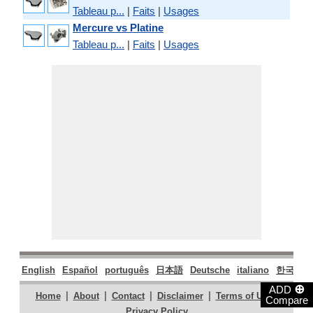
Tableau p...
|
Faits
|
Usages
Mercure vs Platine
Tableau p...
|
Faits
|
Usages
English
Español
português
日本語
Deutsche
italiano
한국어
⊕
ADD
|
|
|
|
|
Home
About
Contact
Disclaimer
Terms of Use
Compare
Privacy Policy