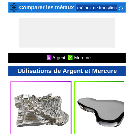
⌕
Comparer les métaux
métaux de transition
actini
×
Argent
Mercure
X
X
Utilisations de Argent et Mercure