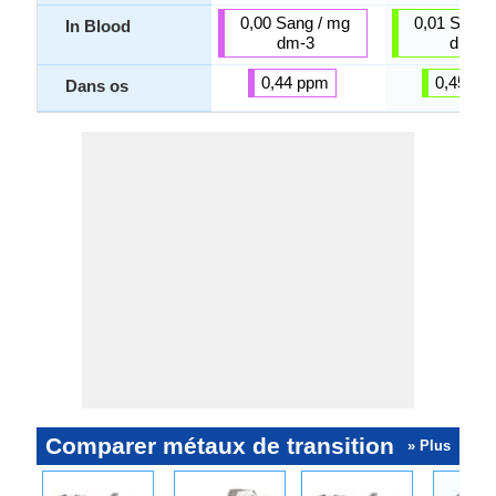
0,00 Sang / mg
0,01 Sang 
In Blood
dm-3
dm-3
0,44 ppm
0,45 pp
Dans os
Comparer métaux de transition
» Plus