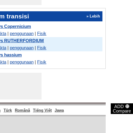
 transisi
» Lebih
vs Copernicium
akta
|
penggunaan
|
Fisik
 vs RUTHERFORDIUM
akta
|
penggunaan
|
Fisik
vs hassium
akta
|
penggunaan
|
Fisik
⊕
ADD
h
Türk
Română
Tiếng Việt
Jawa
Compare