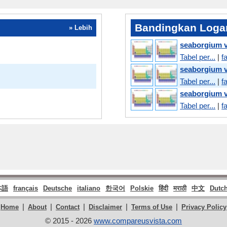
Bandingkan Logam
» Lebih
seaborgium 
Tabel per...
|
f
seaborgium
Tabel per...
|
f
seaborgium 
Tabel per...
|
f
本語
français
Deutsche
italiano
한국어
Polskie
हिंदी
मराठी
中文
Dutc
|
|
|
|
|
Home
About
Contact
Disclaimer
Terms of Use
Privacy Policy
© 2015 - 2026
www.compareusvista.com