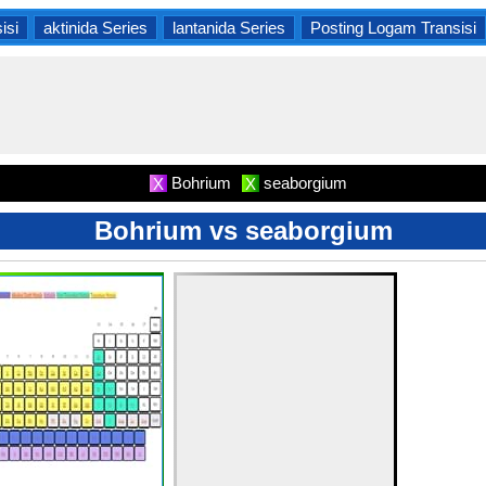
isi
aktinida Series
lantanida Series
Posting Logam Transisi
Bohrium
seaborgium
X
X
Bohrium vs seaborgium