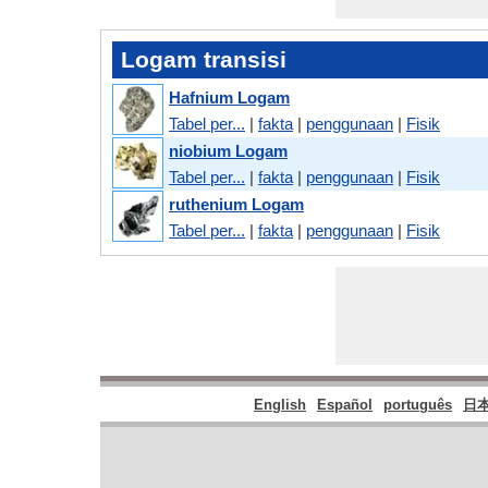
Logam transisi
Hafnium Logam
Tabel per...
|
fakta
|
penggunaan
|
Fisik
niobium Logam
Tabel per...
|
fakta
|
penggunaan
|
Fisik
ruthenium Logam
Tabel per...
|
fakta
|
penggunaan
|
Fisik
English
Español
português
日