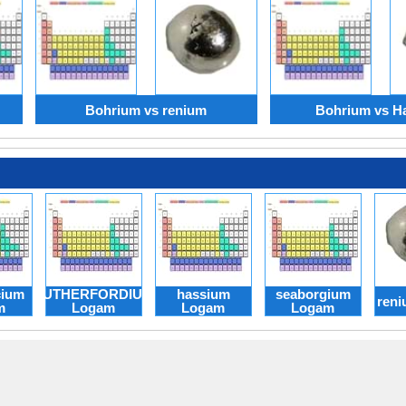
Bohrium vs renium
Bohrium vs H
cium
RUTHERFORDIUM
hassium
seaborgium
ren
m
Logam
Logam
Logam