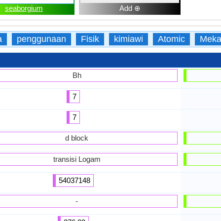
seaborgium
Add ⊕
a
penggunaan
Fisik
kimiawi
Atomic
Meka
Bh
7
7
d block
transisi Logam
54037148
-