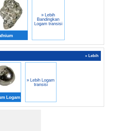
» Lebih
Bandingkan
Logam transisi
afnium
» Lebih
» Lebih Logam
transisi
ium Logam