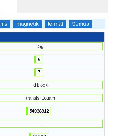
nis
magnetik
termal
Semua
Sg
6
7
d block
transisi Logam
54038812
-