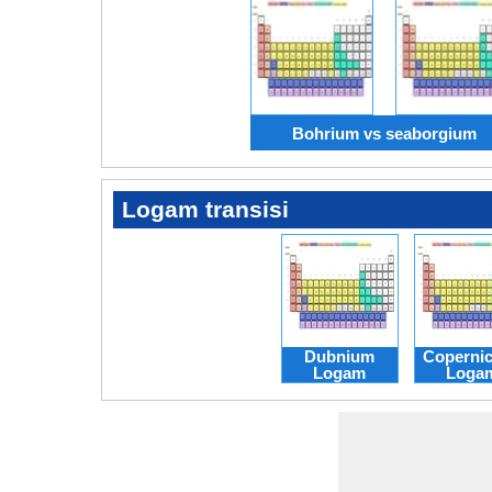
Bohrium vs seaborgium
Logam transisi
Dubnium
Coperni
Logam
Loga