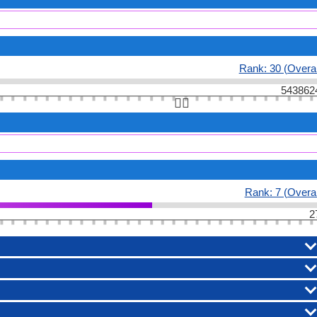
Rank: 30 (Overal
543862
👆🏻
Rank: 7 (Overal
2