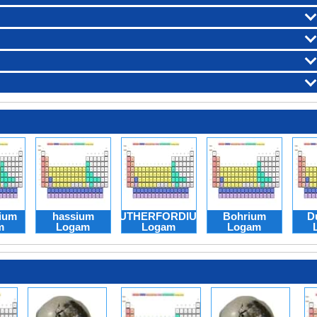
ium
hassium
RUTHERFORDIUM
Bohrium
D
m
Logam
Logam
Logam