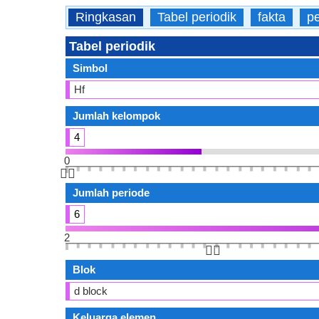
Ringkasan
Tabel periodik
fakta
p
Tabel periodik
Simbol
Hf
Jumlah kelompok
4
0
👆🏻
Jumlah periode
6
2
👆🏻
Blok
d block
Keluarga elemen