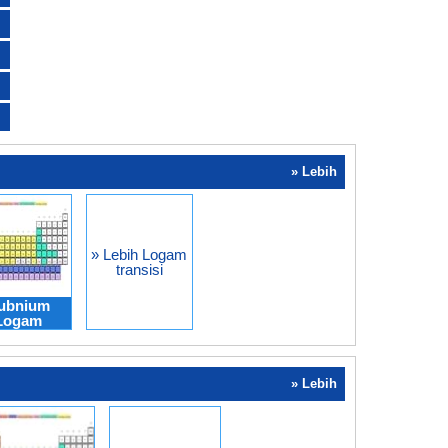
» Lebih
» Lebih Logam
transisi
ubnium
Logam
» Lebih