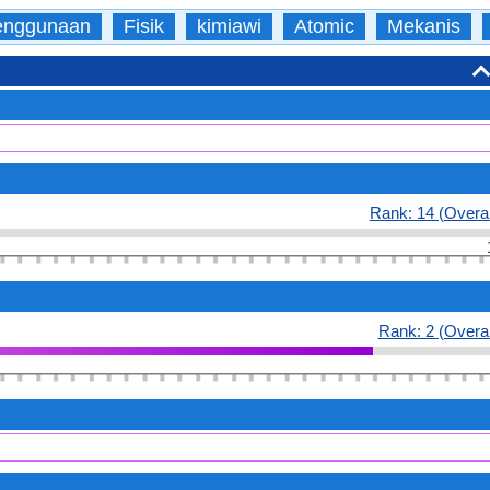
enggunaan
Fisik
kimiawi
Atomic
Mekanis
Rank: 14 (Overal
Rank: 2 (Overal