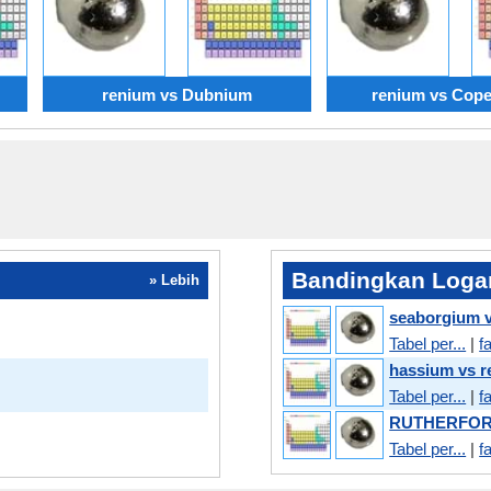
renium vs Dubnium
renium vs Cope
Bandingkan Logam
» Lebih
seaborgium 
Tabel per...
|
f
hassium vs 
Tabel per...
|
f
RUTHERFORD
Tabel per...
|
f