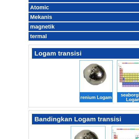
Atomic
Mekanis
magnetik
termal
Logam transisi
seaborg
renium Logam
Loga
Bandingkan Logam transisi