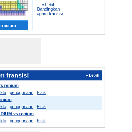
» Lebih
Bandingkan
Logam transisi
rnicium
 transisi
» Lebih
vs renium
akta
|
penggunaan
|
Fisik
renium
akta
|
penggunaan
|
Fisik
IUM vs renium
akta
|
penggunaan
|
Fisik