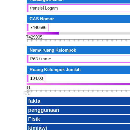
transisi Logam
CAS Nomor
7440586
7429905
Nama ruang Kelompok
P63 / mmc
Ruang Kelompok Jumlah
194,00
11
👆🏻
fakta
penggunaan
Fisik
kimiawi