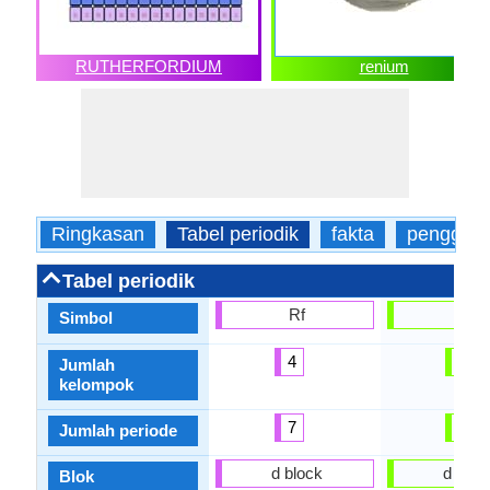
RUTHERFORDIUM
renium
Ringkasan
Tabel periodik
fakta
penggun
Tabel periodik
Rf
Re
Simbol
4
7
Jumlah
kelompok
7
6
Jumlah periode
d block
d bloc
Blok