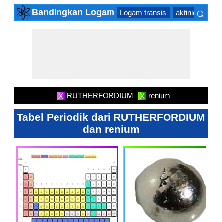
⌕
Bandingkan Logam
Logam transisi
aktinida Serie
×
RUTHERFORDIUM
renium
X
X
Tabel Periodik dari RUTHERFORDIUM
dan renium