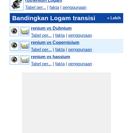
ruthenium Logam
Tabel per...
|
fakta
|
penggunaan
Bandingkan Logam transisi
» Lebih
renium vs Dubnium
Tabel per...
|
fakta
|
penggunaan
renium vs Copernicium
Tabel per...
|
fakta
|
penggunaan
renium vs hassium
Tabel per...
|
fakta
|
penggunaan