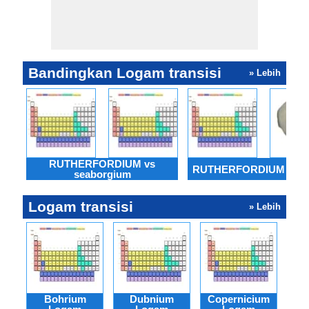
Bandingkan Logam transisi
» Lebih
RUTHERFORDIUM vs
RUTHERFORDIUM vs r
seaborgium
Logam transisi
» Lebih
Bohrium
Dubnium
Copernicium