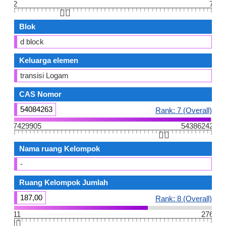
2
7
👆🏻
Blok
d block
Keluarga elemen
transisi Logam
CAS Nomor
54084263
Rank: 7 (Overall)
7429905
54386242
👆🏻
Nama ruang Kelompok
-
Ruang Kelompok Jumlah
187,00
Rank: 8 (Overall)
11
276
👆🏻