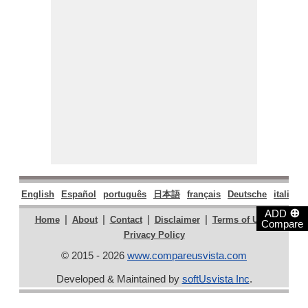
English
Español
português
日本語
français
Deutsche
italiano
⊕
ADD
|
|
|
|
|
Home
About
Contact
Disclaimer
Terms of Use
Compare
Privacy Policy
© 2015 - 2026
www.compareusvista.com
Developed & Maintained by
softUsvista Inc
.