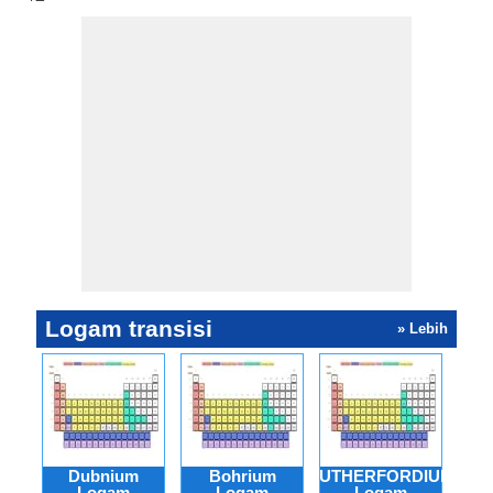
Logam transisi
» Lebih
Dubnium
Bohrium
RUTHERFORDIUM
Logam
Logam
Logam