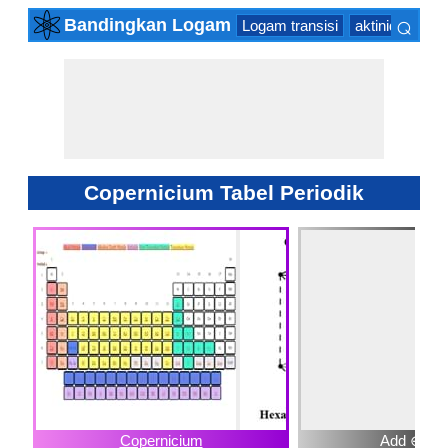
⌕
Bandingkan Logam
Logam transisi
aktinida Serie
×
Copernicium Tabel Periodik
Copernicium
Add ⊕