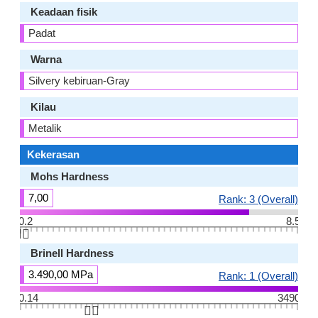
Keadaan fisik
Padat
Warna
Silvery kebiruan-Gray
Kilau
Metalik
Kekerasan
Mohs Hardness
7,00
Rank: 3 (Overall)
0.2
8.5
👆🏻
Brinell Hardness
3.490,00 MPa
Rank: 1 (Overall)
0.14
3490
👆🏻