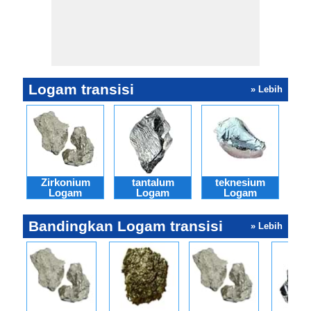
Logam transisi
» Lebih
Zirkonium
tantalum
teknesium
ytt
Logam
Logam
Logam
Bandingkan Logam transisi
» Lebih