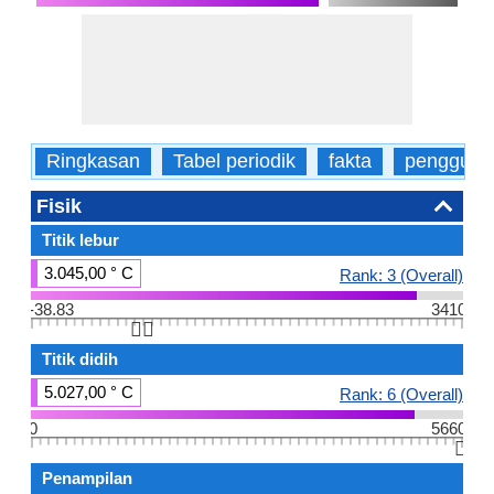
Ringkasan
Tabel periodik
fakta
pengguna
Fisik
Titik lebur
3.045,00 ° C
Rank: 3 (Overall)
-38.83
3410
👆🏻
Titik didih
5.027,00 ° C
Rank: 6 (Overall)
0
5660
👆🏻
Penampilan