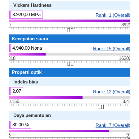
Vickers Hardness
3.920,00 MPa
Rank: 1 (Overall)
0
3920
👆🏻
Kecepatan suara
4.940,00 Nona
Rank: 15 (Overall)
818
16200
👆🏻
Properti optik
Indeks bias
2,07
Rank: 12 (Overall)
0.155
3.41
👆🏻
Daya pemantulan
80,00 %
Rank: 7 (Overall)
5
97