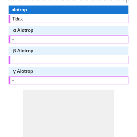
👆🏻
alotrop
Tidak
α Alotrop
-
β Alotrop
-
γ Alotrop
-