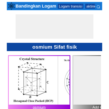
⌕
Bandingkan Logam
Logam transisi
aktinida Serie
×
osmium Sifat fisik
osmium
Add ⊕