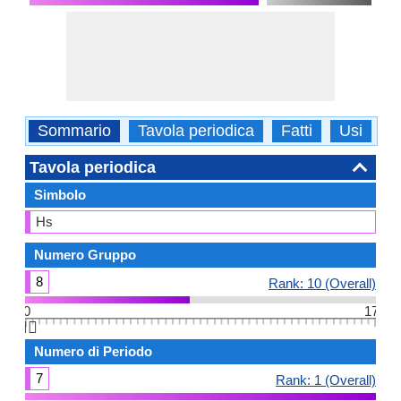
Sommario
Tavola periodica
Fatti
Usi
F
Tavola periodica
Simbolo
Hs
Numero Gruppo
8
Rank: 10 (Overall)
0
17
👆🏻
Numero di Periodo
7
Rank: 1 (Overall)