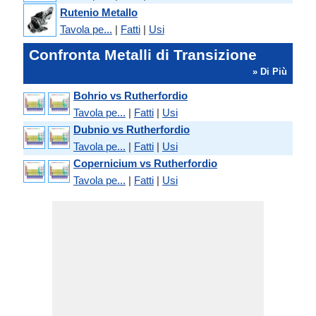
Rutenio Metallo
Tavola pe...
|
Fatti
|
Usi
Confronta Metalli di Transizione
» Di Più
Bohrio vs Rutherfordio
Tavola pe...
|
Fatti
|
Usi
Dubnio vs Rutherfordio
Tavola pe...
|
Fatti
|
Usi
Copernicium vs Rutherfordio
Tavola pe...
|
Fatti
|
Usi