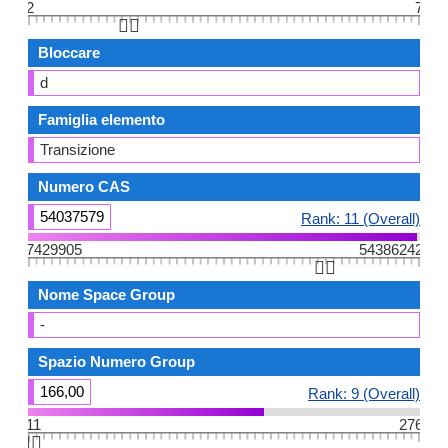
2
7
👆🏻
Bloccare
d
Famiglia elemento
Transizione
Numero CAS
54037579
Rank: 11 (Overall)
7429905
54386242
👆🏻
Nome Space Group
-
Spazio Numero Group
166,00
Rank: 9 (Overall)
11
276
👆🏻