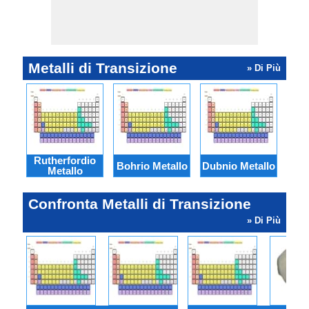
Metalli di Transizione
» Di Più
Rutherfordio
Co
Bohrio Metallo
Dubnio Metallo
Metallo
Confronta Metalli di Transizione
» Di Più