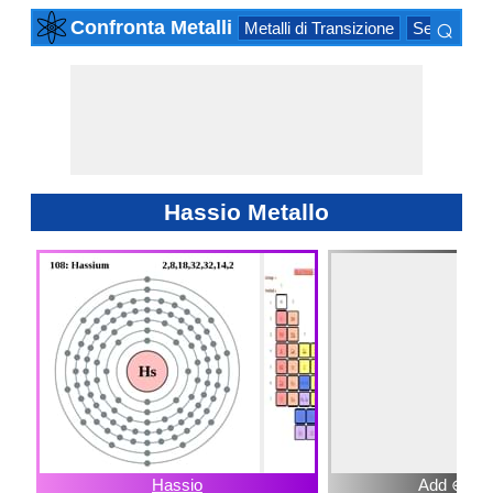
⌕
Confronta Metalli
Metalli di Transizione
Serie Attino
×
Hassio Metallo
Hassio
Add ⊕