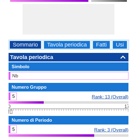
Sommario
Tavola periodica
Fatti
Usi
F
Tavola periodica
Simbolo
Nb
Numero Gruppo
5
Rank: 13 (Overall)
0
17
👆🏻
Numero di Periodo
5
Rank: 3 (Overall)