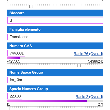
2
7
👆🏻
Bloccare
d
Famiglia elemento
Transizione
Numero CAS
7440031
Rank: 76 (Overall)
7429905
54386242
👆🏻
Nome Space Group
Im_ 3m
Spazio Numero Group
229,00
Rank: 2 (Overall)
11
276
👆🏻