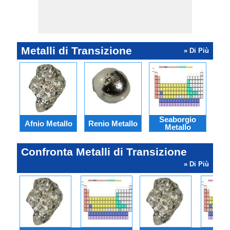
Metalli di Transizione
» Di Più
Seaborgio
Afnio Metallo
Renio Metallo
Has
Metallo
Confronta Metalli di Transizione
» Di Più