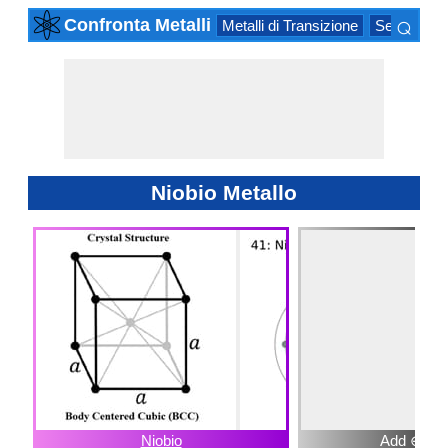
⌕
Confronta Metalli
Metalli di Transizione
Serie Attino
×
Niobio Metallo
Niobio
Add ⊕