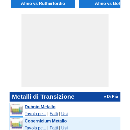
Afnio vs Rutherfordio
Afnio vs Bohrio
Metalli di Transizione
» Di Più
Dubnio Metallo
Tavola pe...
|
Fatti
|
Usi
Copernicium Metallo
Tavola pe...
|
Fatti
|
Usi