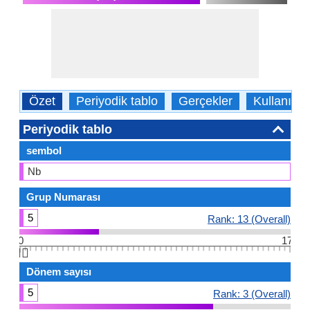
Özet
Periyodik tablo
Gerçekler
Kullanım
Periyodik tablo
sembol
Nb
Grup Numarası
5
Rank: 13 (Overall)
0
17
👆🏻
Dönem sayısı
5
Rank: 3 (Overall)