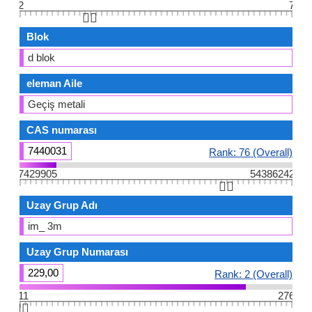
2
7
👆🏻
Blok
d blok
eleman Aile
Geçiş metali
CAS numarası
7440031
Rank: 76 (Overall)
7429905
54386242
👆🏻
Uzay Grup Adı
im_ 3m
Uzay Grup Numarası
229,00
Rank: 2 (Overall)
11
276
👆🏻