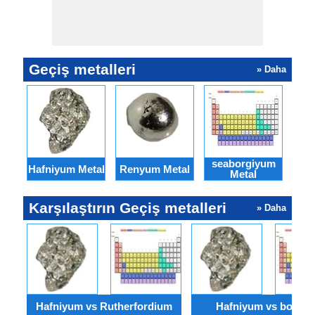
Geçiş metalleri
» Daha
seaborgiyum
Hafniyum Metal
Renyum Metal
has
Metal
Karşılaştırın Geçiş metalleri
» Daha
Hafniyum vs Rutherfordium
Hafniyum vs bohri