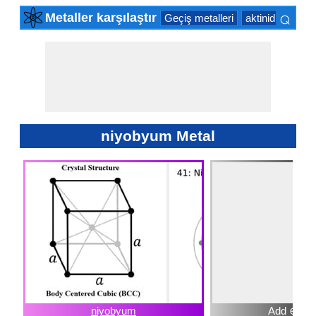
⌕
Metaller karşılaştır
Geçiş metalleri
aktinid serisin
×
niyobyum Metal
niyobyum
Add ⊕