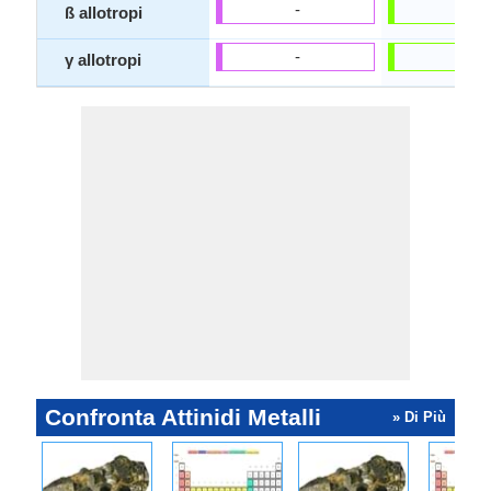
-
-
ß allotropi
-
-
γ allotropi
Confronta Attinidi Metalli
» Di Più