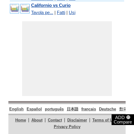
Californio vs Curio
Tavola pe...
|
Fatti
|
Usi
English
Español
português
日本語
français
Deutsche
한국어
⊕
ADD
|
|
|
|
|
Home
About
Contact
Disclaimer
Terms of Use
Compare
Privacy Policy