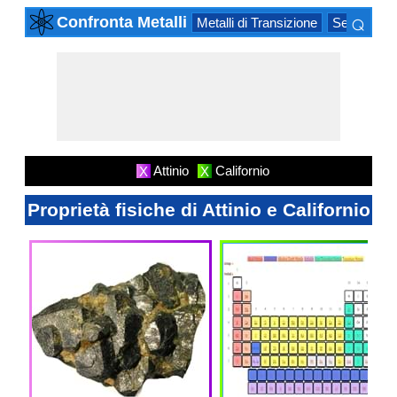
⌕
Confronta Metalli
Metalli di Transizione
Serie Attino
×
Attinio
Californio
X
X
Proprietà fisiche di Attinio e Californio