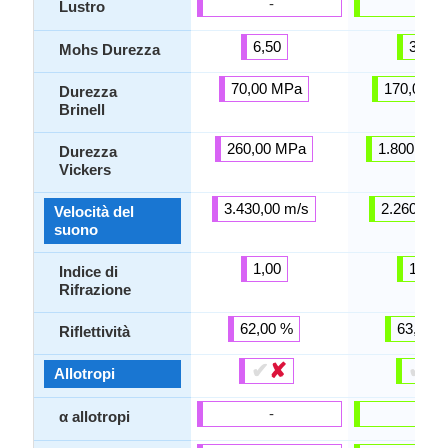
-
-
Lustro
6,50
3,00
Mohs Durezza
70,00 MPa
170,00 M
Durezza
Brinell
260,00 MPa
1.800,00 
Durezza
Vickers
3.430,00 m/s
2.260,00 
Velocità del
suono
1,00
1,30
Indice di
Rifrazione
62,00 %
63,00 
Riflettività
✔
✘
✔
✘
Allotropi
-
-
α allotropi