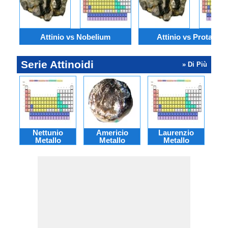
Attinio vs Nobelium
Attinio vs Protactin
Serie Attinoidi
» Di Più
Nettunio
Americio
Laurenzio
Cur
Metallo
Metallo
Metallo