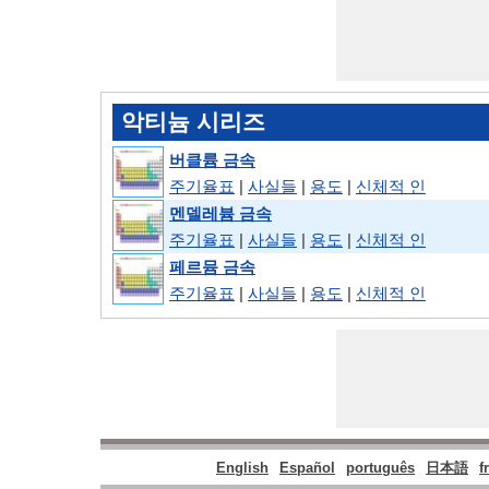
악티늄 시리즈
버클륨 금속
주기율표
|
사실들
|
용도
|
신체적 인
멘델레븀 금속
주기율표
|
사실들
|
용도
|
신체적 인
페르뮴 금속
주기율표
|
사실들
|
용도
|
신체적 인
English
Español
português
日本語
f