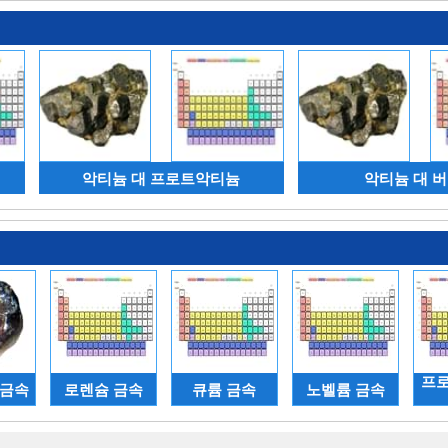
악티늄 대 프로트악티늄
악티늄 대 
프
 금속
로렌슘 금속
큐륨 금속
노벨륨 금속