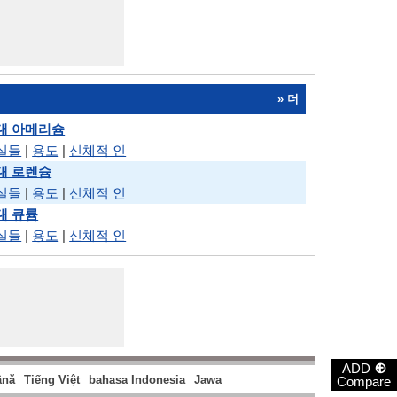
» 더
 대 아메리슘
실들
|
용도
|
신체적 인
 대 로렌슘
실들
|
용도
|
신체적 인
대 큐륨
실들
|
용도
|
신체적 인
⊕
ADD
nă
Tiếng Việt
bahasa Indonesia
Jawa
Compare