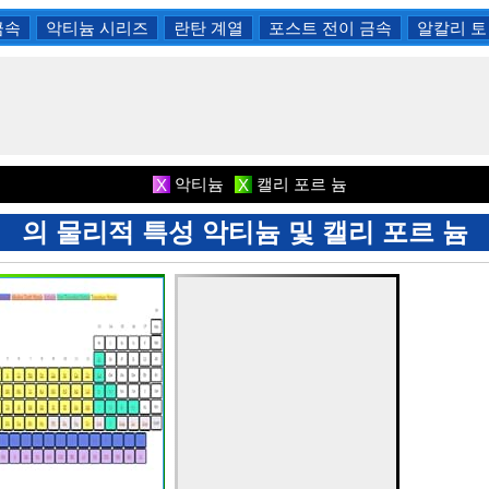
금속
악티늄 시리즈
란탄 계열
포스트 전이 금속
알칼리 토
악티늄
캘리 포르 늄
X
X
의 물리적 특성 악티늄 및 캘리 포르 늄