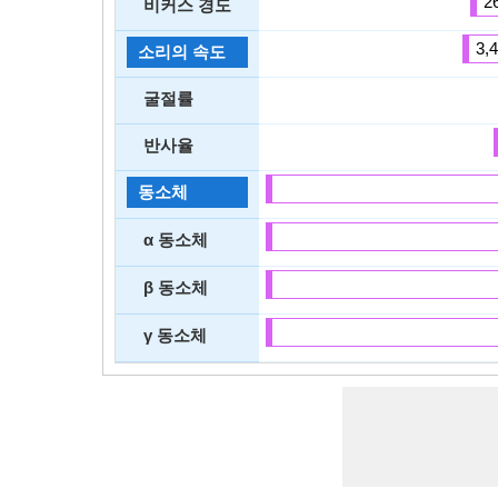
2
비커스 경도
3,
소리의 속도
굴절률
반사율
동소체
α 동소체
β 동소체
γ 동소체