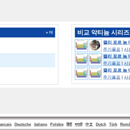
비교 악티늄 시리즈
» 더
캘리 포르 늄
주기율표
|
사
캘리 포르 늄
주기율표
|
사
캘리 포르 늄 
주기율표
|
사
rançais
Deutsche
italiano
Polskie
हिंदी
मराठी
中文
Dutch
Türk
Româ