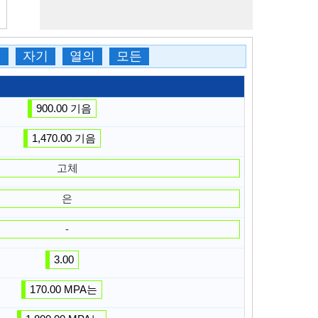
인
자기
열의
모든
900.00 기음
1,470.00 기음
고체
은
-
3.00
170.00 MPA는