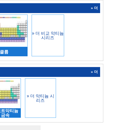
» 더
» 더 비교 악티늄
시리즈
버클륨
» 더
» 더 악티늄 시
리즈
로트악티늄
금속