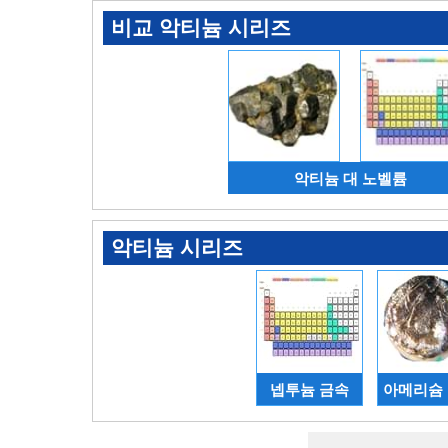
비교 악티늄 시리즈
악티늄 대 노벨륨
악티늄 시리즈
넵투늄 금속
아메리슘