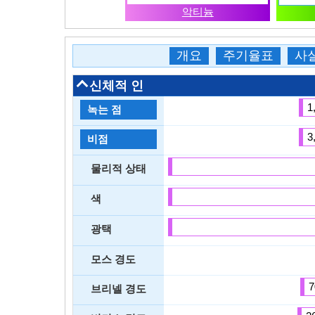
악티늄
개요
주기율표
사
신체적 인
1
녹는 점
3
비점
물리적 상태
색
광택
모스 경도
7
브리넬 경도