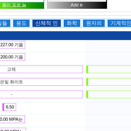
캘리 포르 늄
Add ⊕
실들
용도
신체적 인
화학
원자의
기계적
,227.00 기음
,200.00 기음
고체
은빛 화이트
-
6.50
0.00 MPA는