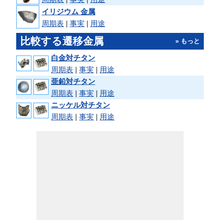
イリジウム 金属
周期表
|
事実
|
用途
比較する遷移金属
» もっと
白金対チタン
周期表
|
事実
|
用途
亜鉛対チタン
周期表
|
事実
|
用途
ニッケル対チタン
周期表
|
事実
|
用途