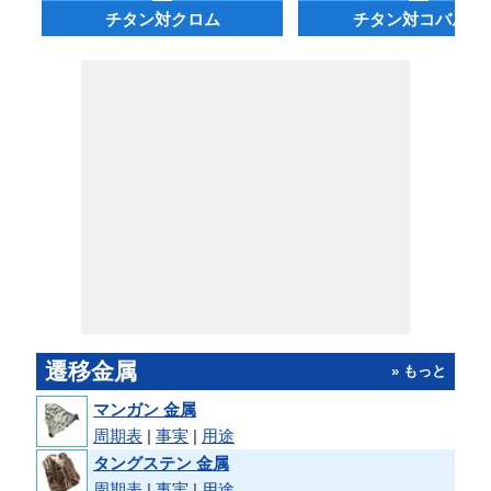
チタン対クロム
チタン対コバルト
遷移金属
» もっと
マンガン 金属
周期表
|
事実
|
用途
タングステン 金属
周期表
|
事実
|
用途