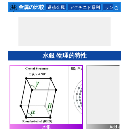
⌕
金属の比較
遷移金属
アクチニド系列
ランタニド
×
水銀 物理的特性
水銀
Add ⊕