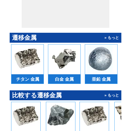
遷移金属
» もっと
チタン 金属
白金 金属
亜鉛 金属
ニ
比較する遷移金属
» もっと