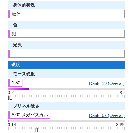
身体的状況
液体
色
銀
光沢
-
硬度
モース硬度
1.50
Rank: 19 (Overall)
0.2
8.5
👆🏻
ブリネル硬さ
5.00 メガパスカル
Rank: 67 (Overall)
0.14
3490
👆🏻