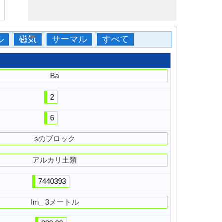
ル
磁気
サーマル
すべて
Ba
2
6
sのブロック
アルカリ土類
7440393
Im_ 3メートル