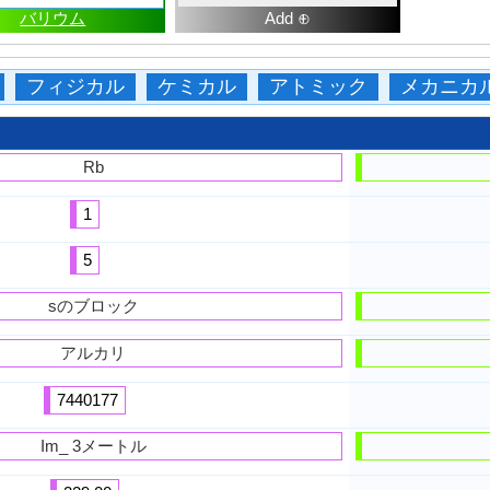
バリウム
Add ⊕
フィジカル
ケミカル
アトミック
メカニカ
Rb
1
5
sのブロック
アルカリ
7440177
Im_ 3メートル