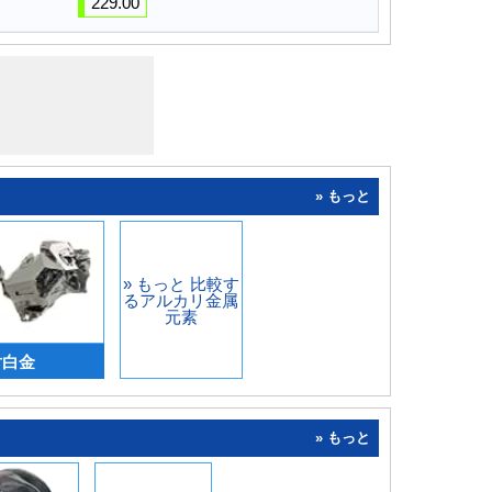
229.00
» もっと
» もっと 比較す
るアルカリ金属
元素
対白金
» もっと