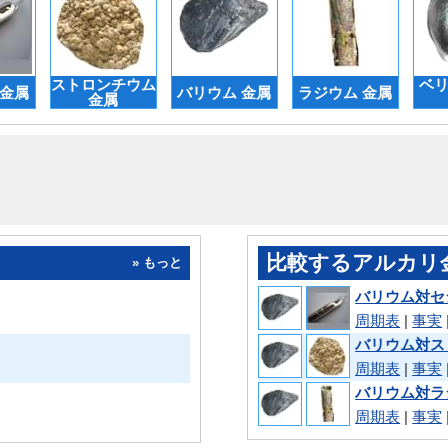
ストロンチウム
ベリ
 金属
バリウム 金属
ラジウム 金属
金属
比較するアルカリ
» もっと
バリウム対セ
周期表
|
事実
バリウム対ス
周期表
|
事実
バリウム対ラ
周期表
|
事実