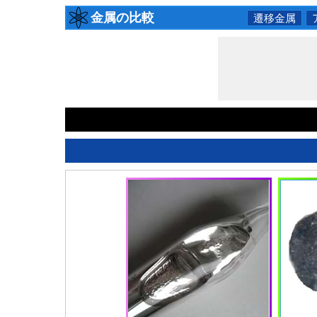
金属の比較
遷移金属