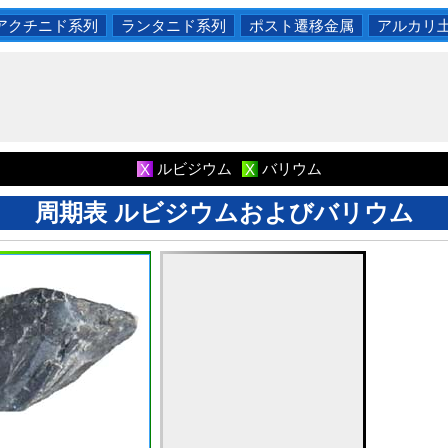
アクチニド系列
ランタニド系列
ポスト遷移金属
アルカリ
ルビジウム
バリウム
X
X
周期表 ルビジウムおよびバリウム