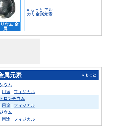
» もっと アル
カリ金属元素
リウム 金
属
金属元素
» もっと
シウム
|
用途
|
フィジカル
トロンチウム
|
用途
|
フィジカル
ジウム
|
用途
|
フィジカル