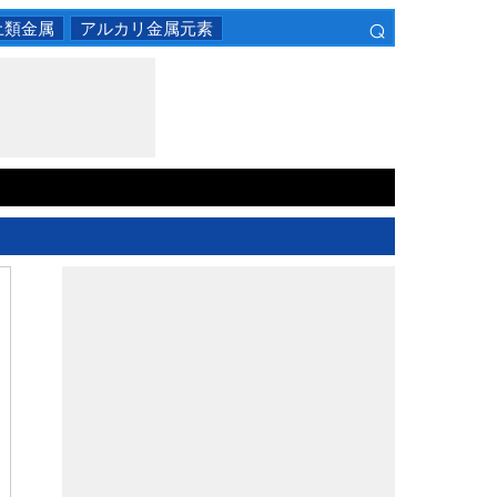
⌕
土類金属
アルカリ金属元素
×