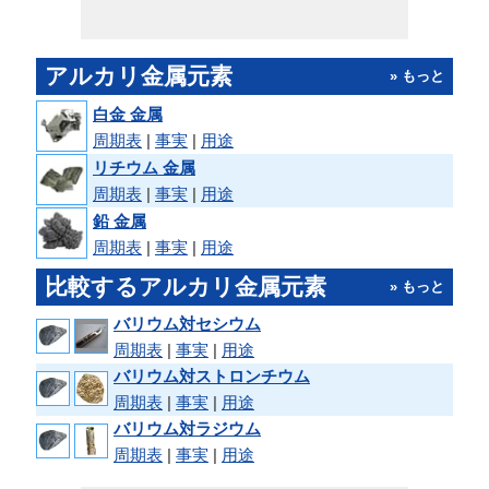
アルカリ金属元素
» もっと
白金 金属
周期表
|
事実
|
用途
リチウム 金属
周期表
|
事実
|
用途
鉛 金属
周期表
|
事実
|
用途
比較するアルカリ金属元素
» もっと
バリウム対セシウム
周期表
|
事実
|
用途
バリウム対ストロンチウム
周期表
|
事実
|
用途
バリウム対ラジウム
周期表
|
事実
|
用途