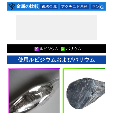
⌕
金属の比較
遷移金属
アクチニド系列
ランタニド
×
ルビジウム
バリウム
X
X
使用ルビジウムおよびバリウム