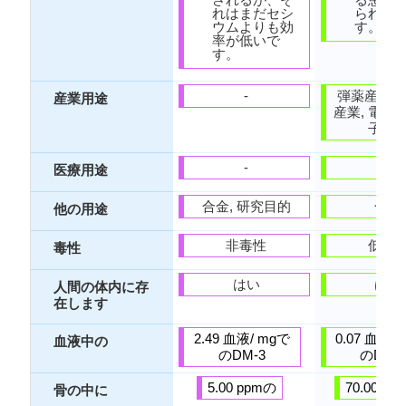
れはまだセシ
られて
ウムよりも効
す。
率が低いで
す。
-
弾薬産業, 
産業用途
産業, 電気事
子産
-
-
医療用途
合金, 研究目的
合金
他の用途
非毒性
低毒
毒性
はい
はい
人間の体内に存
在します
2.49 血液/ mgで
0.07 血液/
血液中の
のDM-3
のDM-
5.00 ppmの
70.00 p
骨の中に