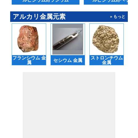
アルカリ金属元素
» もっと
フランシウム 金
ストロンチウム
セシウム 金属
バ
属
金属