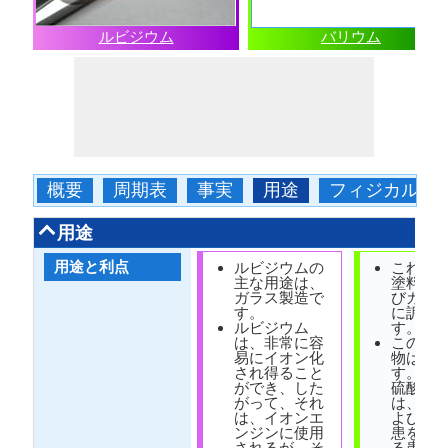
ルビジウム
バリウム
概要
周期表
事実
用途
フィジカル
用途
用途と利点
ルビジウムの
これは
主な用途は、
塗料製
ガラス製造で
びガラ
す。
に訴え
ルビジウム
す。
は、非常に容
この金
易にイオン化
物は毒
され得ること
す。そ
ができ、した
硫酸バ
がって、それ
は、不
は、イオンエ
よび消
ンジンに使用
患を患
されるが、そ
る患者