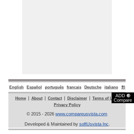
English
Español
português
français
Deutsche
italiano
한국어
⊕
ADD
|
|
|
|
|
Home
About
Contact
Disclaimer
Terms of Use
Compare
Privacy Policy
© 2015 - 2026
www.compareusvista.com
Developed & Maintained by
softUsvista Inc
.