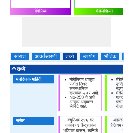
नोबेलियम
मेंडेलेव्हियम
सारांश
आवर्तसारणी
तथ्ये
उपयोग
भौतिक
रास
तथ्ये
मनोरंजक माहिती
नोबेलियम धातूचा
मेंडेलेव्हिय
सर्वात स्थिर
कृत्रिमरित्
समस्थानिक
उत्पादित ध
क्रमांक-२५९ आहे.
मेंडेलेव्हिय
No-259 चे अर्धे
फक्त थोड्य
आयुष्य अठ्ठावन्न
प्रमाणात 
मिनिटे आहे.
केला गेला 
क्युरिअम२४६ वर
आइन्स्टीनस
स्रोत
कार्बन१२ केंद्रकांचा
हेलियम आयन्स
भडिमार करून, खनिजे
करून