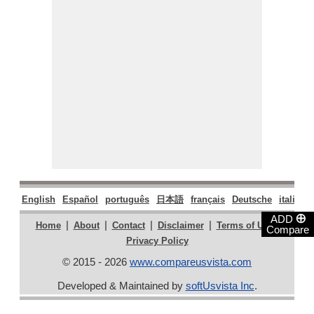
English
Español
português
日本語
français
Deutsche
italiano
⊕
ADD
|
|
|
|
|
Home
About
Contact
Disclaimer
Terms of Use
Compare
Privacy Policy
© 2015 - 2026
www.compareusvista.com
Developed & Maintained by
softUsvista Inc
.