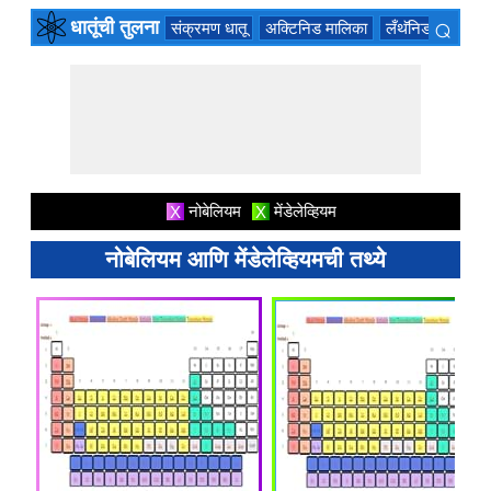
⌕
धातूंची तुलना
संक्रमण धातू
अक्टिनिड मालिका
लँथॅनिड मालिका
×
नोबेलियम
मेंडेलेव्हियम
X
X
नोबेलियम आणि मेंडेलेव्हियमची तथ्ये