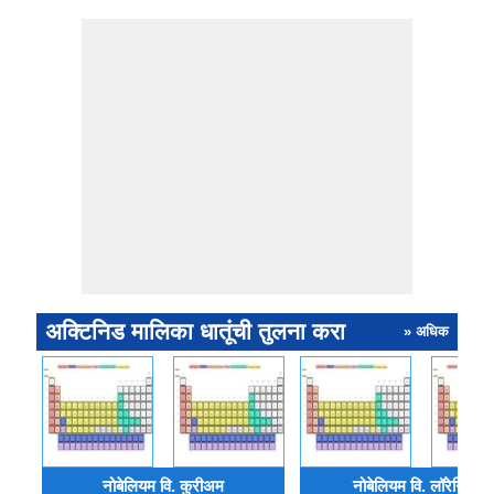
अक्टिनिड मालिका धातूंची तुलना करा
» अधिक
नोबेलियम वि. कुरीअम
नोबेलियम वि. लॉरेन्सियम