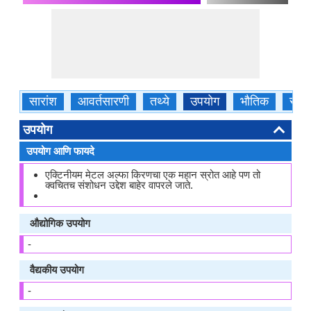
सारांश
आवर्तसारणी
तथ्ये
उपयोग
भौतिक
रास
उपयोग
उपयोग आणि फायदे
एक्टिनीयम मेटल अल्फा किरणचा एक महान स्रोत आहे पण तो
क्वचितच संशोधन उद्देश बाहेर वापरले जाते.
औद्योगिक उपयोग
-
वैद्यकीय उपयोग
-