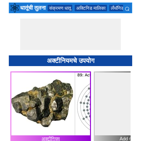
⌕
धातूंची तुलना
संक्रमण धातू
अक्टिनिड मालिका
लँथॅनिड मालिका
×
अक्‍टीनियमचे उपयोग
अक्‍टीनियम
Add ⊕