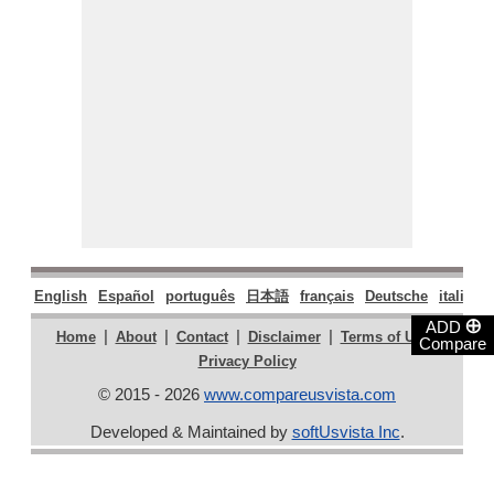
English
Español
português
日本語
français
Deutsche
italiano
⊕
ADD
|
|
|
|
|
Home
About
Contact
Disclaimer
Terms of Use
Compare
Privacy Policy
© 2015 - 2026
www.compareusvista.com
Developed & Maintained by
softUsvista Inc
.