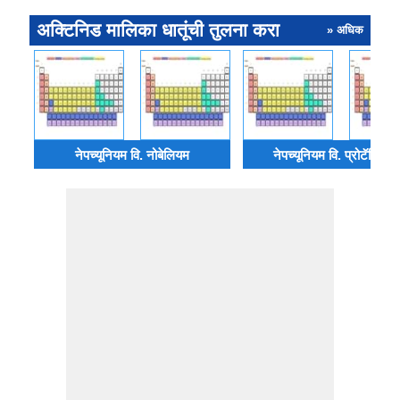
अक्टिनिड मालिका धातूंची तुलना करा
» अधिक
नेपच्यूनियम वि. नोबेलियम
नेपच्यूनियम वि. प्रोटॅक्टिन