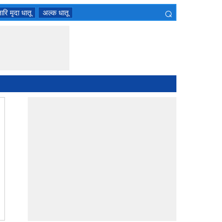
⌕
ारि मृदा धातू
अल्क धातू
×