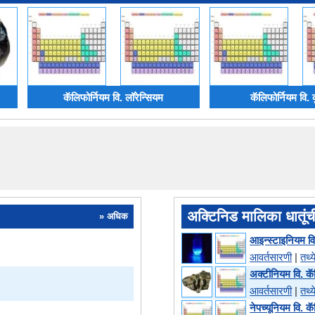
कॅलिफोर्नियम वि. लॉरेन्सियम
कॅलिफोर्नियम वि.
अक्टिनिड मालिका धातूंच
» अधिक
आइन्स्टाइनियम वि
आवर्तसारणी
|
तथ्य
अक्‍टीनियम वि. कॅ
आवर्तसारणी
|
तथ्य
नेपच्यूनियम वि. क