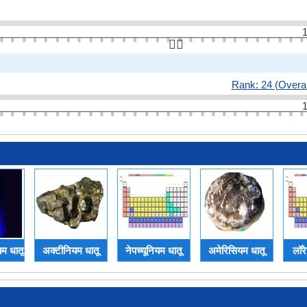
1
👆🏻
Rank: 24 (Overal
1
म धातू
अक्‍टीनियम धातू
नेपच्यूनियम धातू
अमेरिसियम धातू
लॉरे