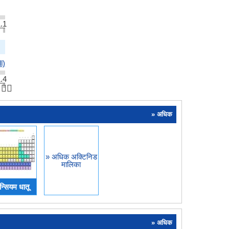
.1
l)
.4
👆🏻
» अधिक
» अधिक अक्टिनिड
मालिका
न्सियम धातू
» अधिक