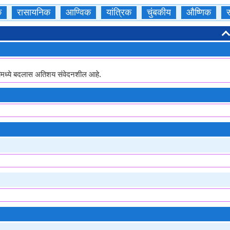
क
रासायनिक
आण्विक
यांत्रिक
चुंबकीय
औष्णिक
स
तीमध्ये बदलास अतिशय संवेदनशील आहे.