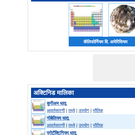
कॅलिफोर्नियम वि. अमेरिसियम
अक्टिनिड मालिका
कुरीअम धातू
आवर्तसारणी
|
तथ्ये
|
उपयोग
|
भौतिक
नोबेलियम धातू
आवर्तसारणी
|
तथ्ये
|
उपयोग
|
भौतिक
प्रोटॅक्टिनियम धातू