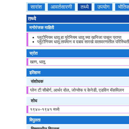
सारांश
आवर्तसारणी
तथ्ये
उपयोग
भौति
तथ्ये
मनोरंजक माहिती
प्लुटोनियम धातू हा युरेनियम धातू च्या खनिजा पासून प्राप्त
प्लुटोनियम धातू तापमान व दबाव सारखे वातावरणातील परिस्थि
स्रोत
खाण, धातू
इतिहास
संशोधक
ग्लेन टी सीबोर्ग, आर्थर वोल, जोन्सेफ प केनेडी, एडविन मॅकमिलन
शोध
१९४०-१९४१ मध्ये
विपुलता
विश्वामधील विपुलता