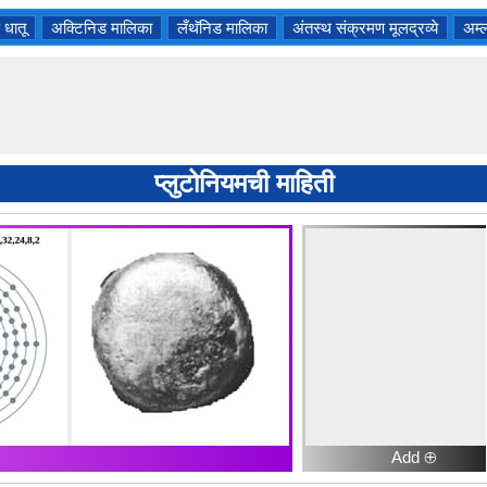
 धातू
अक्टिनिड मालिका
लँथॅनिड मालिका
अंतस्थ संक्रमण मूलद्रव्ये
अम्ल
प्लुटोनियमची माहिती
Add ⊕