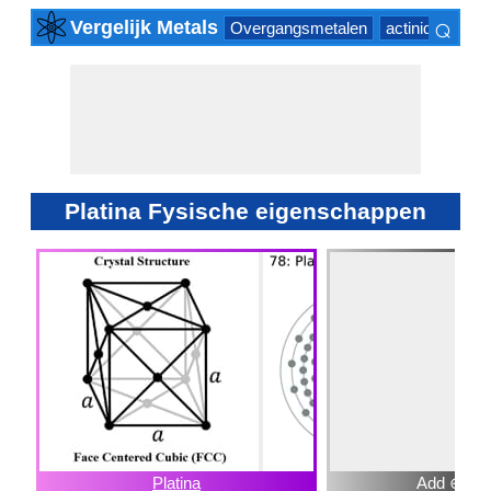
⌕
Vergelijk Metals
Overgangsmetalen
actinide Series
×
Platina Fysische eigenschappen
Platina
Add ⊕