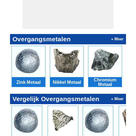
Overgangsmetalen
» Meer
Chromium
Zink Metaal
Nikkel Metaal
Kob
Metaal
Vergelijk Overgangsmetalen
» Meer