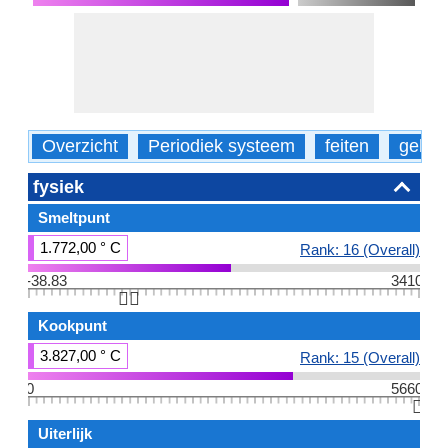
Overzicht
Periodiek systeem
feiten
gebru
fysiek
Smeltpunt
1.772,00 ° C
Rank: 16 (Overall)
-38.83
3410
👆🏻
Kookpunt
3.827,00 ° C
Rank: 15 (Overall)
0
5660
👆🏻
Uiterlijk