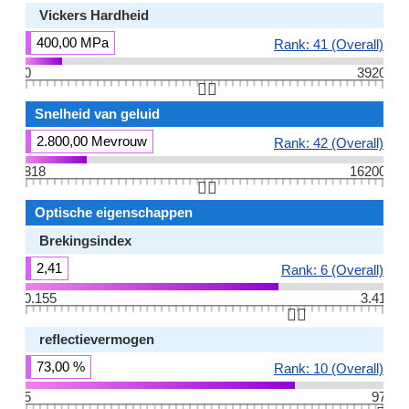
Vickers Hardheid
400,00 MPa
Rank: 41 (Overall)
0
3920
👆🏻
Snelheid van geluid
2.800,00 Mevrouw
Rank: 42 (Overall)
818
16200
👆🏻
Optische eigenschappen
Brekingsindex
2,41
Rank: 6 (Overall)
0.155
3.41
👆🏻
reflectievermogen
73,00 %
Rank: 10 (Overall)
5
97