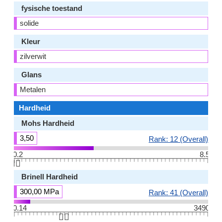
fysische toestand
solide
Kleur
zilverwit
Glans
Metalen
Hardheid
Mohs Hardheid
3,50
Rank: 12 (Overall)
0.2
8.5
👆🏻
Brinell Hardheid
300,00 MPa
Rank: 41 (Overall)
0.14
3490
👆🏻