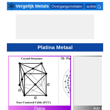
⌕
Vergelijk Metals
Overgangsmetalen
actinide Series
×
Platina Metaal
Platina
Add ⊕