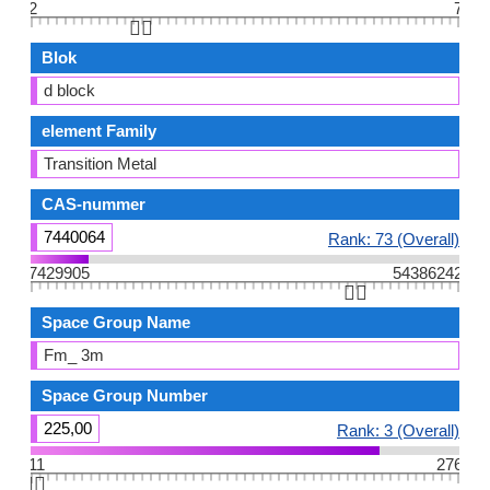
2
7
👆🏻
Blok
d block
element Family
Transition Metal
CAS-nummer
7440064
Rank: 73 (Overall)
7429905
54386242
👆🏻
Space Group Name
Fm_ 3m
Space Group Number
225,00
Rank: 3 (Overall)
11
276
👆🏻