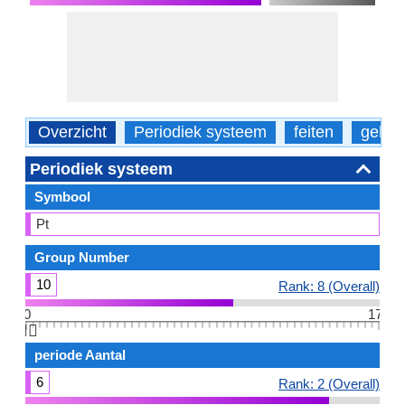
Overzicht
Periodiek systeem
feiten
gebru
Periodiek systeem
Symbool
Pt
Group Number
10
Rank: 8 (Overall)
0
17
👆🏻
periode Aantal
6
Rank: 2 (Overall)