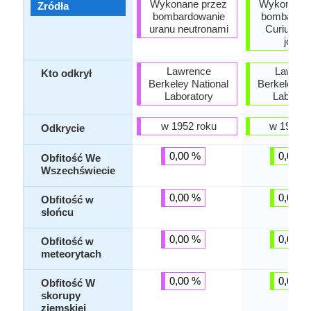
Wykonane przez
Wykonane 
Zródła
bombardowanie
bombardo
uranu neutronami
Curium h
jonów
Lawrence
Lawren
Kto odkrył
Berkeley National
Berkeley Na
Laboratory
Laborat
w 1952 roku
w 1950 r
Odkrycie
0,00 %
0,00 %
Obfitość We
Wszechświecie
0,00 %
0,00 %
Obfitość w
słońcu
0,00 %
0,00 %
Obfitość w
meteorytach
0,00 %
0,00 %
Obfitość W
skorupy
ziemskiej