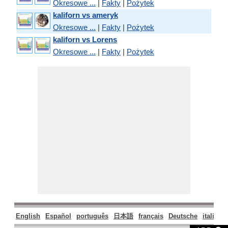
Okresowe ...
|
Fakty
|
Pożytek
kaliforn vs ameryk
Okresowe ...
|
Fakty
|
Pożytek
kaliforn vs Lorens
Okresowe ...
|
Fakty
|
Pożytek
English
Español
português
日本語
français
Deutsche
italiano