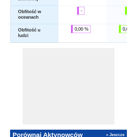
-
-
Obfitość w
oceanach
0,00 %
0,00 %
Obfitość u
ludzi
Porównaj Aktynowców
» Jeszcze