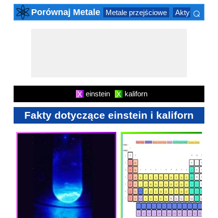
⌕
Porównaj Metale
Metale przejściowe
Aktynowców
×
einstein
kaliforn
X
X
Fakty dotyczące einstein i kaliforn