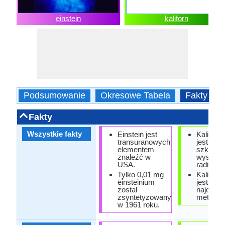
einstein
kaliforn
Podsumowanie
Okresowe Tabela
Fakty
Fakty
Wszystkie fakty
Einstein jest
Kaliforn 
transuranowych
jest bar
elementem
szkodliw
znaleźć w
wysoce
USA.
radioakt
Tylko 0,01 mg
Kaliforn
einsteinium
jest
został
najcięż
zsyntetyzowany
metalu.
w 1961 roku.