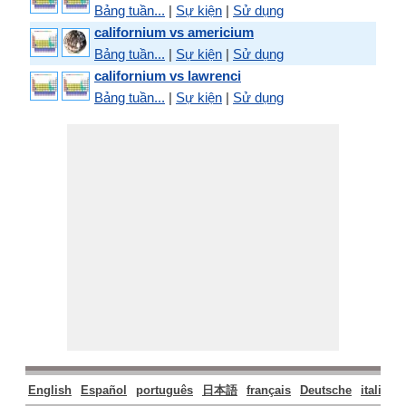
Bảng tuần...
|
Sự kiện
|
Sử dụng
californium vs americium
Bảng tuần...
|
Sự kiện
|
Sử dụng
californium vs lawrenci
Bảng tuần...
|
Sự kiện
|
Sử dụng
English
Español
português
日本語
français
Deutsche
italiano