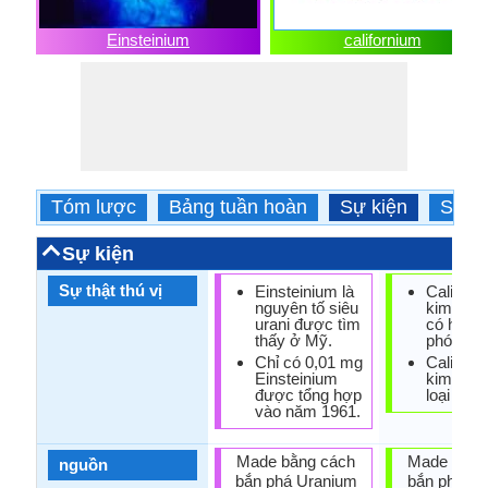
Einsteinium
californium
Tóm lược
Bảng tuần hoàn
Sự kiện
Sử d
Sự kiện
Sự thật thú vị
Einsteinium là
Californ
nguyên tố siêu
kim loại l
urani được tìm
có hại v
thấy ở Mỹ.
phóng xạ
Chỉ có 0,01 mg
Californ
Einsteinium
kim loại 
được tổng hợp
loại nặng
vào năm 1961.
Made bằng cách
Made bằng
nguồn
bắn phá Uranium
bắn phá Cu