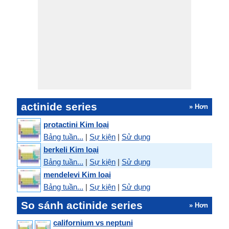
actinide series
» Hơn
protactini Kim loại
Bảng tuần...
|
Sự kiện
|
Sử dụng
berkeli Kim loại
Bảng tuần...
|
Sự kiện
|
Sử dụng
mendelevi Kim loại
Bảng tuần...
|
Sự kiện
|
Sử dụng
So sánh actinide series
» Hơn
californium vs neptuni