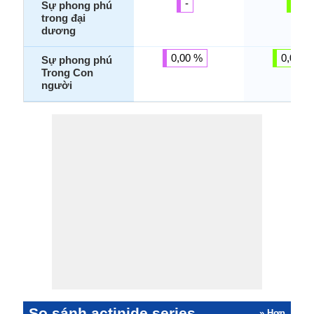
-
-
Sự phong phú
trong đại
dương
0,00 %
0,00 %
Sự phong phú
Trong Con
người
So sánh actinide series
» Hơn