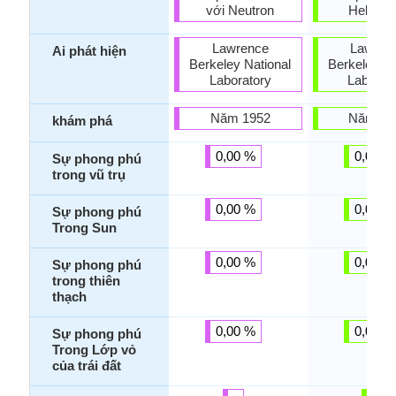
với Neutron
Helium 
Lawrence
Lawren
Ai phát hiện
Berkeley National
Berkeley Na
Laboratory
Laborat
Năm 1952
Năm 19
khám phá
0,00 %
0,00 %
Sự phong phú
trong vũ trụ
0,00 %
0,00 %
Sự phong phú
Trong Sun
0,00 %
0,00 %
Sự phong phú
trong thiên
thạch
0,00 %
0,00 %
Sự phong phú
Trong Lớp vỏ
của trái đất