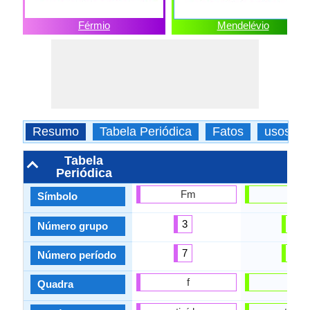
Férmio
Mendelévio
Resumo
Tabela Periódica
Fatos
usos
Tabela
Periódica
Fm
Md
Símbolo
3
3
Número grupo
7
7
Número período
f
f
Quadra