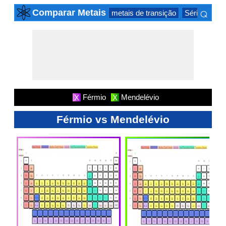
⌕
Comparar Metais
metais de transição
Série actinid
×
Férmio
Mendelévio
X
X
Férmio vs Mendelévio