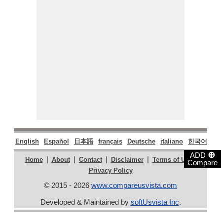
English
Español
日本語
français
Deutsche
italiano
한국어
Po
⊕
ADD
|
|
|
|
|
Home
About
Contact
Disclaimer
Terms of Use
Compare
Privacy Policy
© 2015 - 2026
www.compareusvista.com
Developed & Maintained by
softUsvista Inc
.