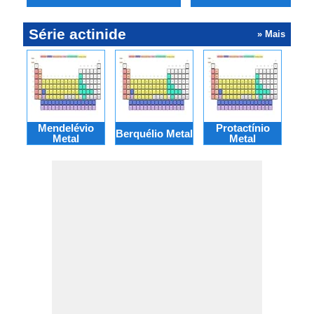
Série actinide
» Mais
Mendelévio
Protactínio
Berquélio Metal
Nob
Metal
Metal