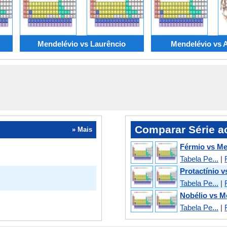
Mendelévio vs Laurêncio
Mendelévio vs 
Comparar Série ac
» Mais
Férmio vs Me
Tabela Pe...
|
Protactínio 
Tabela Pe...
|
Nobélio vs M
Tabela Pe...
|