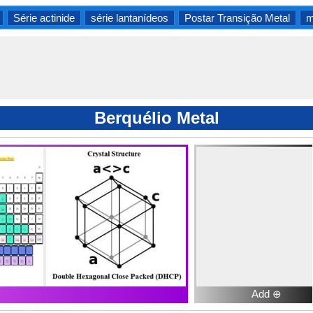
Série actinide
série lantanídeos
Postar Transição Metal
m
Berquélio Metal
Add ⊕