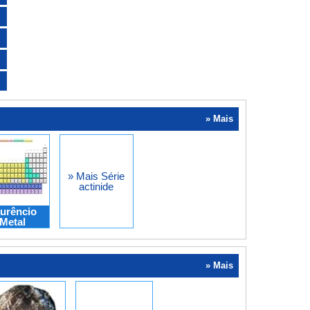
» Mais
» Mais Série
actinide
urêncio
Metal
» Mais