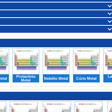
Protactínio
La
etal
Nobélio Metal
Cúrio Metal
Metal