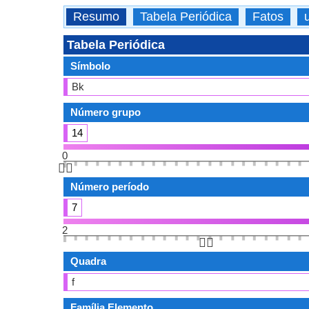
Resumo
Tabela Periódica
Fatos
Tabela Periódica
Símbolo
Bk
Número grupo
14
0
👆🏻
Número período
7
2
👆🏻
Quadra
f
Família Elemento