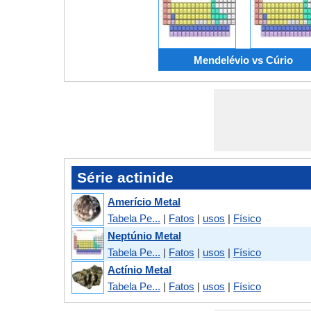
Mendelévio vs Cúrio
Série actinide
Amerício Metal
Tabela Pe...
|
Fatos
|
usos
|
Físico
Neptúnio Metal
Tabela Pe...
|
Fatos
|
usos
|
Físico
Actínio Metal
Tabela Pe...
|
Fatos
|
usos
|
Físico