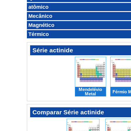
atômico
Mecânico
Magnético
Térmico
Série actinide
Mendelévio
Férmio M
Metal
Comparar Série actinide