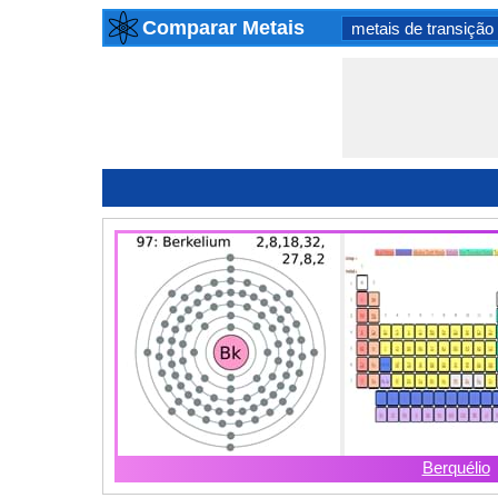
Comparar Metais
metais de transição
Berquélio