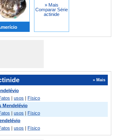
» Mais
Comparar Série
actinide
Amerício
tinide
» Mais
ndelévio
Fatos
|
usos
|
Físico
vs Mendelévio
Fatos
|
usos
|
Físico
endelévio
Fatos
|
usos
|
Físico