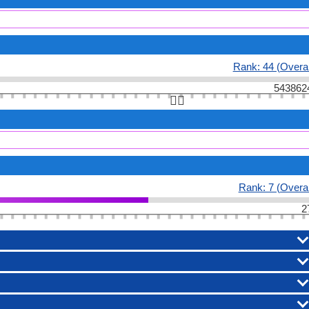
Rank: 44 (Overal
543862
👆🏻
Rank: 7 (Overal
2