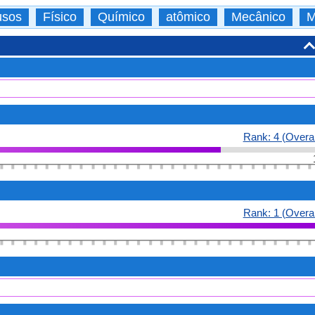
usos
Físico
Químico
atômico
Mecânico
M
Rank: 4 (Overal
Rank: 1 (Overal