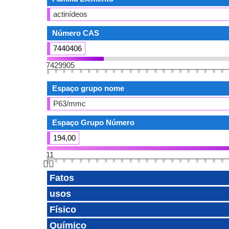
actinídeos
Número CAS
7440406
7429905
Espaço grupo nome
P63/mmc
Espaço Grupo Número
194,00
11
👆🏻
Fatos
usos
Físico
Químico