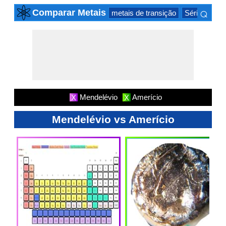
⌕
Comparar Metais
metais de transição
Série actinid
×
Mendelévio
Amerício
X
X
Mendelévio vs Amerício