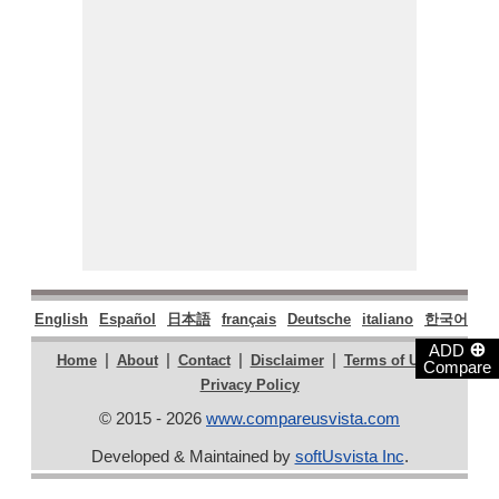
English
Español
日本語
français
Deutsche
italiano
한국어
Po
⊕
ADD
|
|
|
|
|
Home
About
Contact
Disclaimer
Terms of Use
Compare
Privacy Policy
© 2015 - 2026
www.compareusvista.com
Developed & Maintained by
softUsvista Inc
.