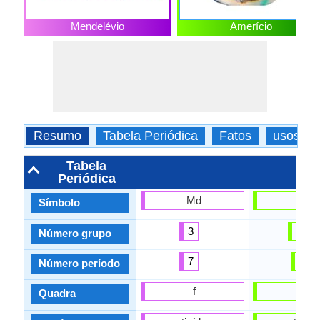
Mendelévio
Amerício
Resumo
Tabela Periódica
Fatos
usos
Tabela
Periódica
Md
Am
Símbolo
3
10
Número grupo
7
7
Número período
f
f
Quadra