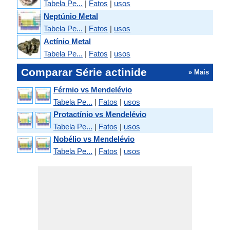
Tabela Pe...
|
Fatos
|
usos
Neptúnio Metal
Tabela Pe...
|
Fatos
|
usos
Actínio Metal
Tabela Pe...
|
Fatos
|
usos
Comparar Série actinide
» Mais
Férmio vs Mendelévio
Tabela Pe...
|
Fatos
|
usos
Protactínio vs Mendelévio
Tabela Pe...
|
Fatos
|
usos
Nobélio vs Mendelévio
Tabela Pe...
|
Fatos
|
usos