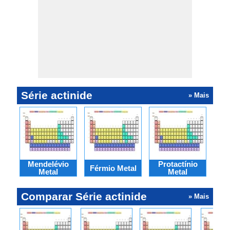
Série actinide
» Mais
Mendelévio
Protactínio
Férmio Metal
Nob
Metal
Metal
Comparar Série actinide
» Mais