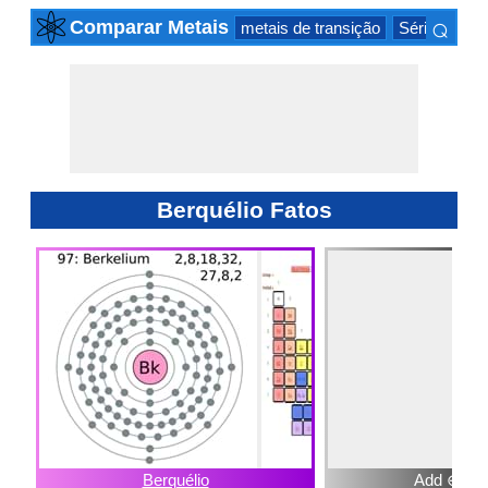
⌕
Comparar Metais
metais de transição
Série actinid
×
Berquélio Fatos
Berquélio
Add ⊕