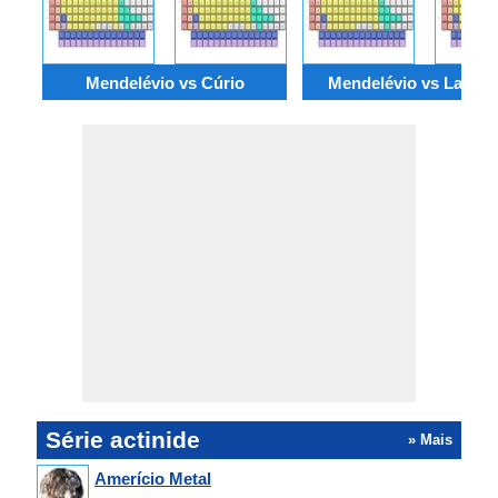
Mendelévio vs Cúrio
Mendelévio vs Laurên
Série actinide
» Mais
Amerício Metal