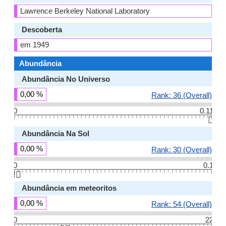
Lawrence Berkeley National Laboratory
Descoberta
em 1949
Abundância
Abundância No Universo
0,00 %
Rank: 36 (Overall)
0
0.11
👆🏻
Abundância Na Sol
0,00 %
Rank: 30 (Overall)
0
0.1
👆🏻
Abundância em meteoritos
0,00 %
Rank: 54 (Overall)
0
22