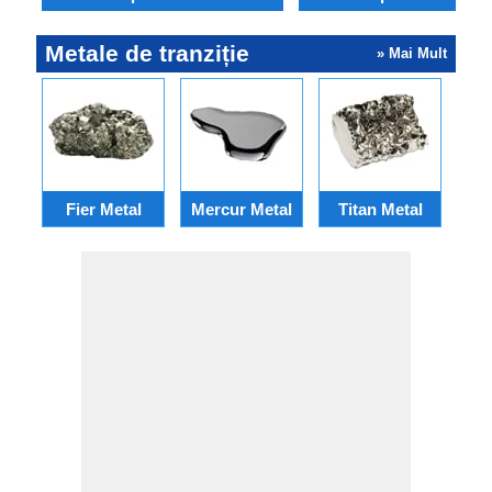
Metale de tranziție
» Mai Mult
Fier Metal
Mercur Metal
Titan Metal
Pla