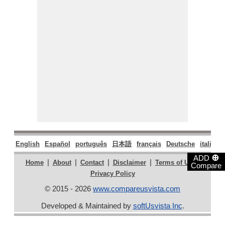
English
Español
português
日本語
français
Deutsche
italiano
⊕
ADD
|
|
|
|
|
Home
About
Contact
Disclaimer
Terms of Use
Compare
Privacy Policy
© 2015 - 2026
www.compareusvista.com
Developed & Maintained by
softUsvista Inc
.