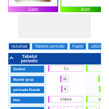
Cupru
Argint
rezumat
Tabelul periodic
Fapte
utilizări
Tabelul
periodic
Cu
Ag
Simbol
11
11
Număr grup
4
5
perioada Număr
d block
d bloc
bloc