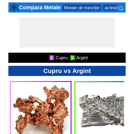
⌕
Compara Metale
Metale de tranziție
actinide Series
×
Cupru
Argint
X
X
Cupru vs Argint