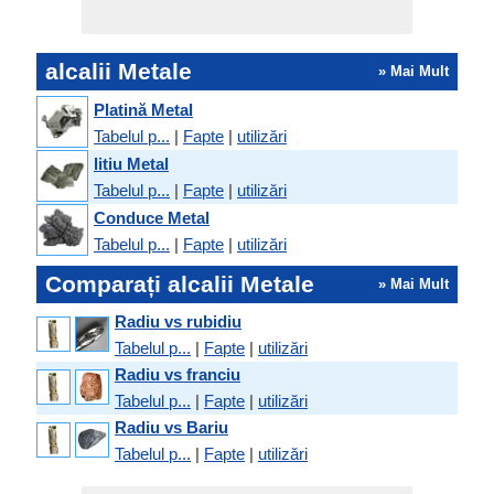
alcalii Metale
» Mai Mult
Platină Metal
Tabelul p...
|
Fapte
|
utilizări
litiu Metal
Tabelul p...
|
Fapte
|
utilizări
Conduce Metal
Tabelul p...
|
Fapte
|
utilizări
Comparați alcalii Metale
» Mai Mult
Radiu vs rubidiu
Tabelul p...
|
Fapte
|
utilizări
Radiu vs franciu
Tabelul p...
|
Fapte
|
utilizări
Radiu vs Bariu
Tabelul p...
|
Fapte
|
utilizări