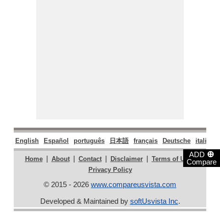
English
Español
português
日本語
français
Deutsche
italiano
⊕
ADD
|
|
|
|
|
Home
About
Contact
Disclaimer
Terms of Use
Compare
Privacy Policy
© 2015 - 2026
www.compareusvista.com
Developed & Maintained by
softUsvista Inc
.