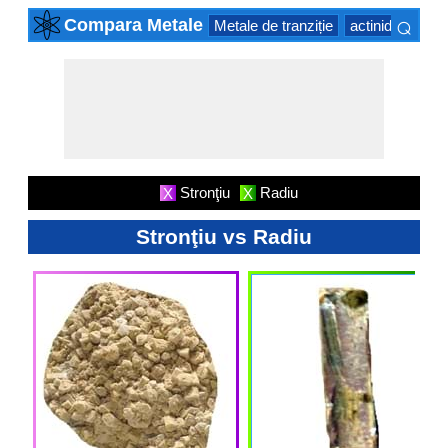
⌕
Compara Metale
Metale de tranziție
actinide Series
×
Stronţiu
Radiu
X
X
Stronţiu vs Radiu