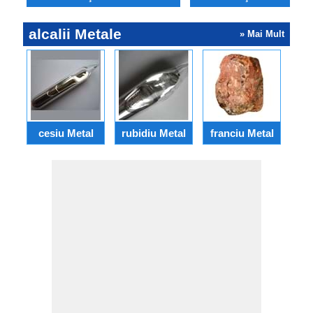
alcalii Metale
» Mai Mult
cesiu Metal
rubidiu Metal
franciu Metal
Ba