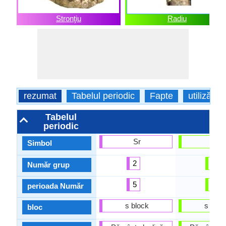
Stronţiu
Radiu
rezumat
Tabelul periodic
Fapte
utilizări
Tabelul
periodic
Sr
Ra
Simbol
2
2
Număr grup
5
7
perioada Număr
s block
s bloc
bloc