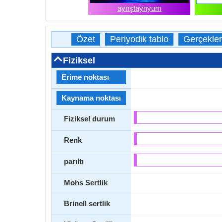
aynştaynyum
Özet
Periyodik tablo
Gerçekler
Fiziksel
Erime noktası
Kaynama noktası
Fiziksel durum
Renk
parıltı
Mohs Sertlik
Brinell sertlik