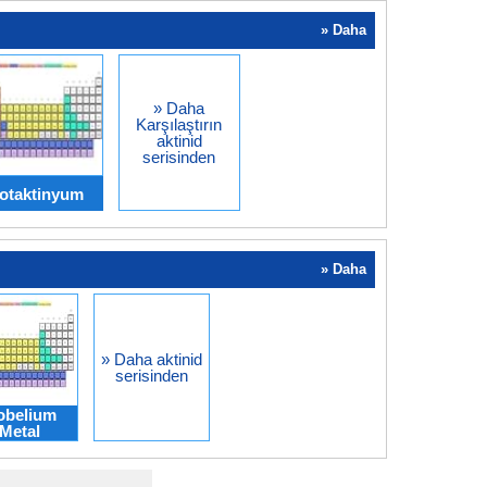
» Daha
» Daha
Karşılaştırın
aktinid
serisinden
otaktinyum
» Daha
» Daha aktinid
serisinden
obelium
Metal