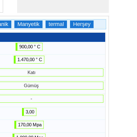
nik
Manyetik
termal
Herşey
900,00 ° C
1.470,00 ° C
Katı
Gümüş
-
3,00
170,00 Mpa