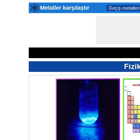
Metaller karşılaştır
Geçiş metalleri
Fizi