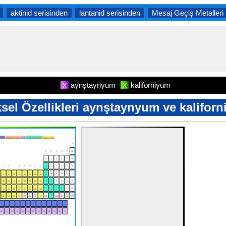
aktinid serisinden
lantanid serisinden
Mesaj Geçiş Metalleri
aynştaynyum
kaliforniyum
X
X
ksel Özellikleri aynştaynyum ve kalifor