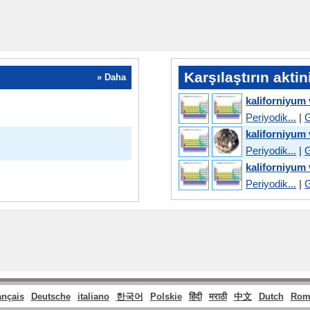
Karşılaştırın akti
» Daha
kaliforniyum
Periyodik...
|
G
kaliforniyum
Periyodik...
|
G
kaliforniyum
Periyodik...
|
G
ançais
Deutsche
italiano
한국어
Polskie
हिंदी
मराठी
中文
Dutch
Rom