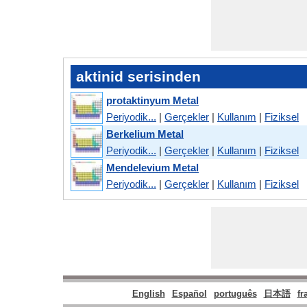
aktinid serisinden
protaktinyum Metal
Periyodik...
|
Gerçekler
|
Kullanım
|
Fiziksel
Berkelium Metal
Periyodik...
|
Gerçekler
|
Kullanım
|
Fiziksel
Mendelevium Metal
Periyodik...
|
Gerçekler
|
Kullanım
|
Fiziksel
English
Español
português
日本語
fr