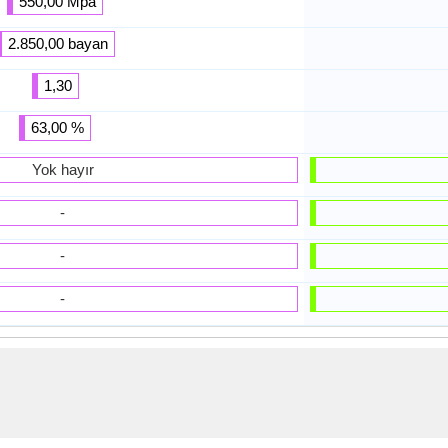
550,00 Mpa
2.850,00 bayan
1,30
63,00 %
Yok hayır
-
-
-