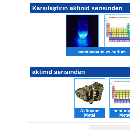
Karşılaştırın aktinid serisinden
aynştaynyum vs curium
aktinid serisinden
Aktinyum
neptun
Metal
Meta