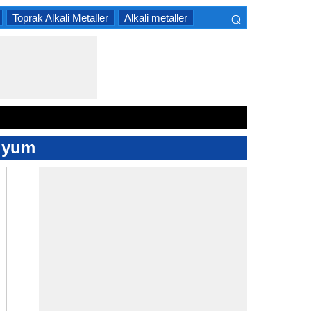
⌕
Toprak Alkali Metaller
Alkali metaller
×
niyum