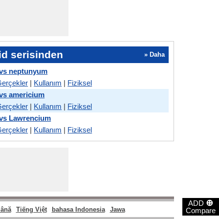
nid serisinden
» Daha
 vs neptunyum
erçekler
|
Kullanım
|
Fiziksel
 vs americium
erçekler
|
Kullanım
|
Fiziksel
 vs Lawrencium
erçekler
|
Kullanım
|
Fiziksel
⊕
ADD
ână
Tiếng Việt
bahasa Indonesia
Jawa
Compare