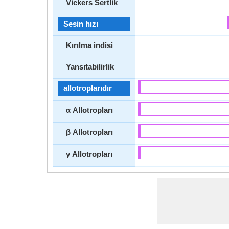
Vickers Sertlik
Sesin hızı
Kırılma indisi
Yansıtabilirlik
allotroplarıdır
α Allotropları
β Allotropları
γ Allotropları