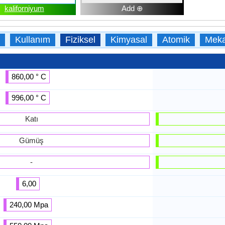
kaliforniyum
Add ⊕
Kullanım
Fiziksel
Kimyasal
Atomik
Meka
860,00 ° C
996,00 ° C
Katı
Gümüş
-
6,00
240,00 Mpa