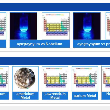
aynştaynyum vs Nobelium
aynştaynyum vs pr
yum
americium
Lawrencium
N
curium Metal
l
Metal
Metal