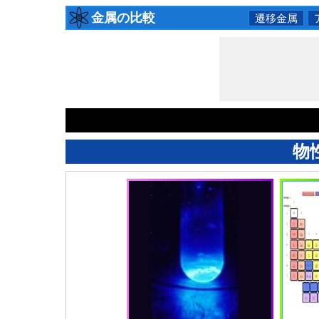
金属の比較
遷移金属
物