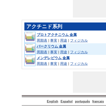
アクチニド系列
プロトアクチニウム 金属
周期表
|
事実
|
用途
|
フィジカル
バークリウム 金属
周期表
|
事実
|
用途
|
フィジカル
メンデレビウム 金属
周期表
|
事実
|
用途
|
フィジカル
English
Español
português
français