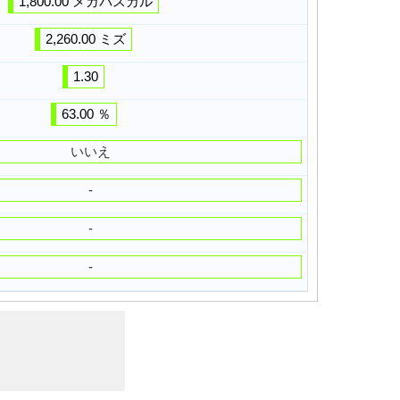
1,800.00 メガパスカル
2,260.00 ミズ
1.30
63.00 ％
いいえ
-
-
-