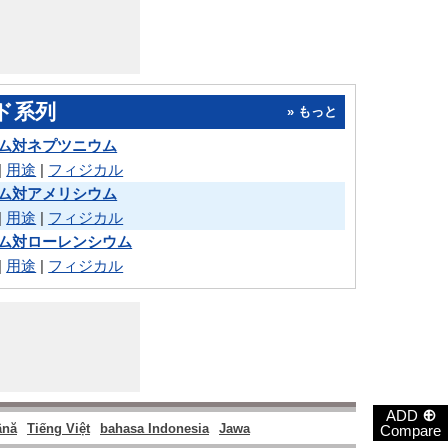
ド系列
» もっと
ム対ネプツニウム
|
用途
|
フィジカル
ム対アメリシウム
|
用途
|
フィジカル
ム対ローレンシウム
|
用途
|
フィジカル
⊕
ADD
nă
Tiếng Việt
bahasa Indonesia
Jawa
Compare