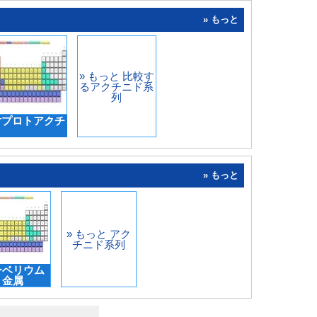
» もっと
» もっと 比較す
るアクチニド系
列
対プロトアクチ
» もっと
» もっと アク
チニド系列
ーベリウム
金属