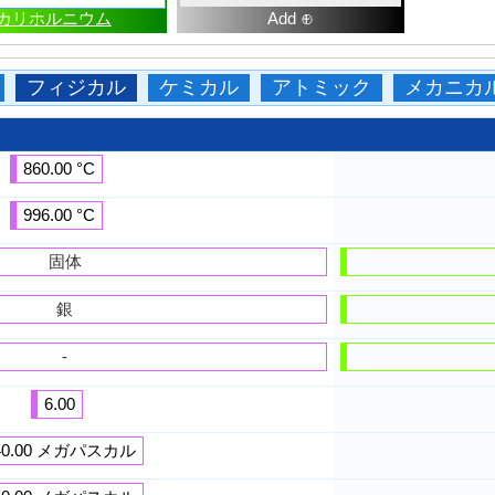
カリホルニウム
Add ⊕
フィジカル
ケミカル
アトミック
メカニカ
860.00 °C
996.00 °C
固体
銀
-
6.00
40.00 メガパスカル