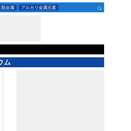
⌕
土類金属
アルカリ金属元素
×
ウム