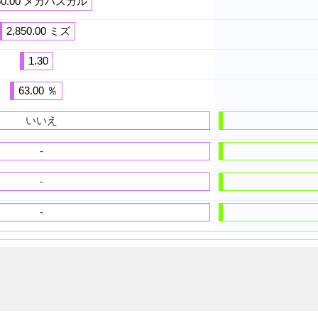
50.00 メガパスカル
2,850.00 ミズ
1.30
63.00 ％
いいえ
-
-
-