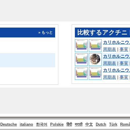
比較するアクチニ
» もっと
カリホルニウ
周期表
|
事実
カリホルニウ
周期表
|
事実
カリホルニウ
周期表
|
事実
Deutsche
italiano
한국어
Polskie
हिंदी
मराठी
中文
Dutch
Türk
Româ