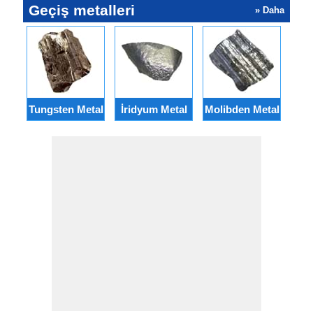
Geçiş metalleri
» Daha
Tungsten Metal
İridyum Metal
Molibden Metal
Rod