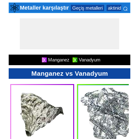
⌕
Metaller karşılaştır
Geçiş metalleri
aktinid serisin
×
Manganez
Vanadyum
X
X
Manganez vs Vanadyum