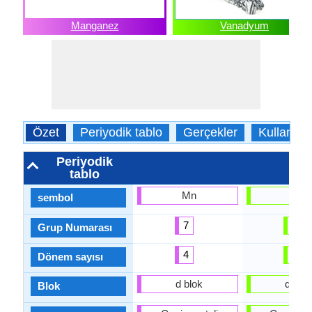
Manganez
Vanadyum
Özet
Periyodik tablo
Gerçekler
Kullanım
Periyodik
tablo
Mn
V
sembol
7
5
Grup Numarası
4
4
Dönem sayısı
d blok
d blok
Blok