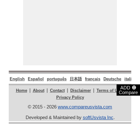
English
Español
português
日本語
français
Deutsche
italiano
⊕
ADD
|
|
|
|
|
Home
About
Contact
Disclaimer
Terms of Use
Compare
Privacy Policy
© 2015 - 2026
www.compareusvista.com
Developed & Maintained by
softUsvista Inc
.