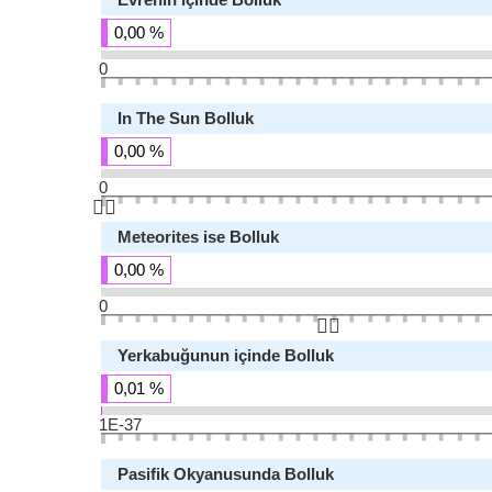
0,00 %
0
In The Sun Bolluk
0,00 %
0
👆🏻
Meteorites ise Bolluk
0,00 %
0
👆🏻
Yerkabuğunun içinde Bolluk
0,01 %
1E-37
Pasifik Okyanusunda Bolluk