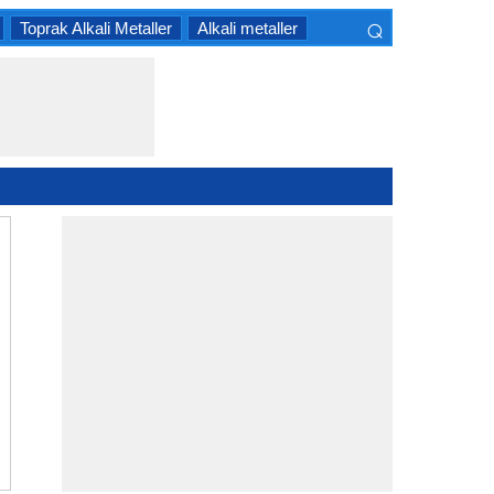
⌕
Toprak Alkali Metaller
Alkali metaller
×