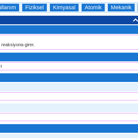
llanım
Fiziksel
Kimyasal
Atomik
Mekanik
 reaksiyona girer.
i