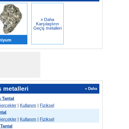
» Daha
Karşılaştırın
Geçiş metalleri
fniyum
ş metalleri
» Daha
 Tantal
erçekler
|
Kullanım
|
Fiziksel
ntal
erçekler
|
Kullanım
|
Fiziksel
Tantal