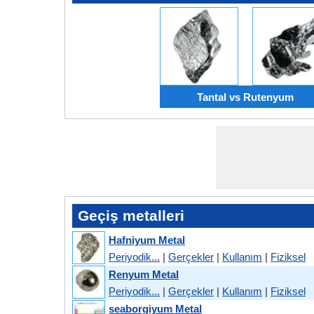
Tantal vs Rutenyum
Geçiş metalleri
Hafniyum Metal
Periyodik...
|
Gerçekler
|
Kullanım
|
Fiziksel
Renyum Metal
Periyodik...
|
Gerçekler
|
Kullanım
|
Fiziksel
seaborgiyum Metal