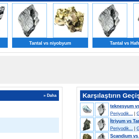
Tantal vs niyobyum
Tantal vs Ha
Karşılaştırın Geçi
» Daha
teknesyum vs
Periyodik...
|
G
İtriyum vs Ta
Periyodik...
|
G
Scandium vs 