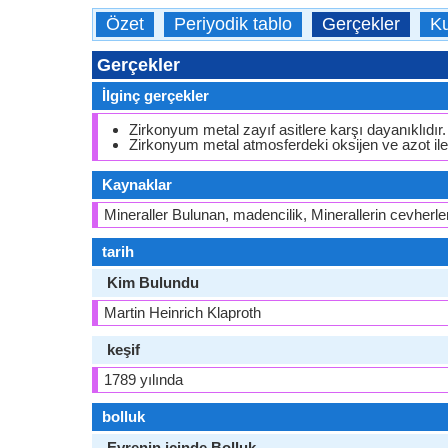
Özet
Periyodik tablo
Gerçekler
Ku
Gerçekler
İlginç gerçekler
Zirkonyum metal zayıf asitlere karşı dayanıklıdır.
Zirkonyum metal atmosferdeki oksijen ve azot ile
Kaynaklar
Mineraller Bulunan, madencilik, Minerallerin cevherler
tarih
Kim Bulundu
Martin Heinrich Klaproth
keşif
1789 yılında
bolluk
Evrenin içinde Bolluk