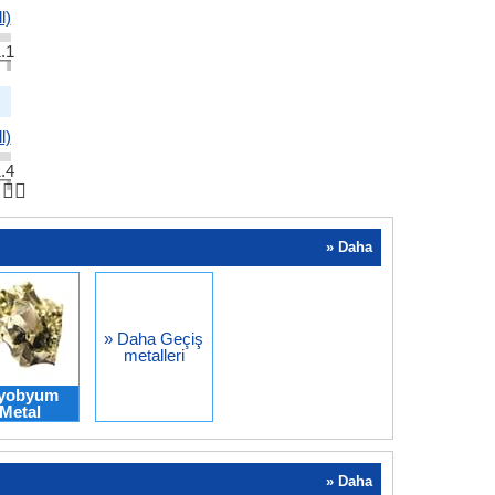
l)
.1
l)
.4
👆🏻
» Daha
» Daha Geçiş
metalleri
iyobyum
Metal
» Daha