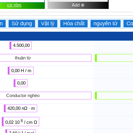
cơ rôm
Add ⊕
ện
Sử dụng
Vật lý
Hóa chất
nguyên tử
Cơ
4.500,00
thuận từ
0,00 H / m
0,00
Conductor nghèo
420,00 nΩ · m
6
0,02 10
/ cm Ω