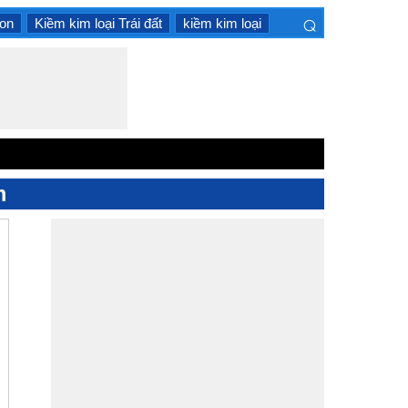
⌕
ion
Kiềm kim loại Trái đất
kiềm kim loại
×
m