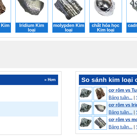
 Kim
Iridium Kim
molypden Kim
chất hóa học
cad
loại
loại
Kim loại
So sánh kim loại 
» Hơn
cơ rôm vs T
Bảng tuần...
|
cơ rôm vs Ir
Bảng tuần...
|
cơ rôm vs m
Bảng tuần...
|