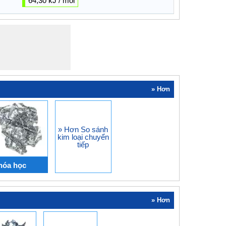
64,30 kJ / mol
» Hơn
» Hơn So sánh
kim loại chuyển
tiếp
 hóa học
» Hơn