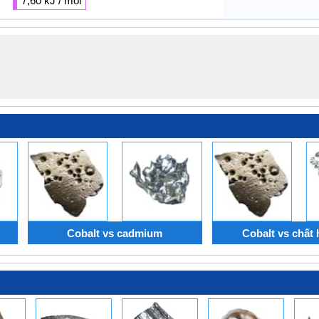
7,60 kJ / mol
Cobalt vs cadmium
Cobalt vs chất