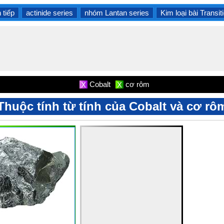
 tiếp
actinide series
nhóm Lantan series
Kim loại bài Transit
Cobalt
cơ rôm
X
X
Thuộc tính từ tính của Cobalt và cơ rô