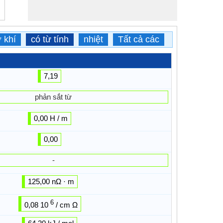
 khí
có từ tính
nhiệt
Tất cả các
7,19
phản sắt từ
0,00 H / m
0,00
-
125,00 nΩ · m
6
0,08 10
/ cm Ω