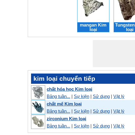
mangan Kim
Tungsten
loại
loại
kim loại chuyển tiếp
chất hóa học Kim loại
Bảng tuần...
|
Sự kiện
|
Sử dụng
|
Vật lý
chất mể Kim loại
Bảng tuần...
|
Sự kiện
|
Sử dụng
|
Vật lý
zirconium Kim loại
Bảng tuần...
|
Sự kiện
|
Sử dụng
|
Vật lý