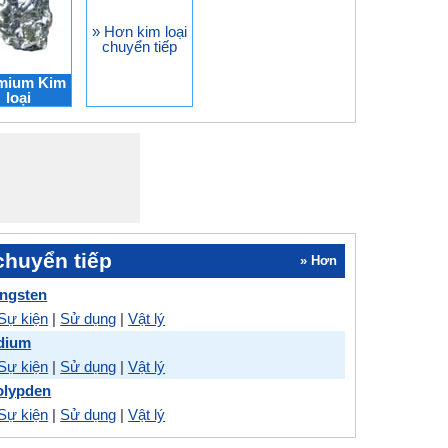
» Hơn kim loại
chuyển tiếp
mium Kim
loại
chuyển tiếp
» Hơn
ungsten
Sự kiện
|
Sử dụng
|
Vật lý
idium
Sự kiện
|
Sử dụng
|
Vật lý
olypden
Sự kiện
|
Sử dụng
|
Vật lý