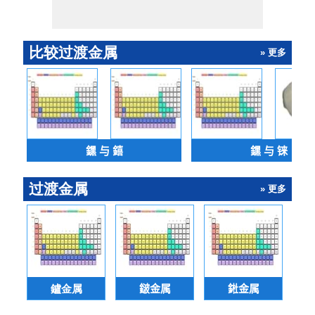
比较过渡金属
» 更多
𨭆 与 𨭎
𨭆 与 铼
过渡金属
» 更多
鑪金属
𨨏金属
𨧀金属