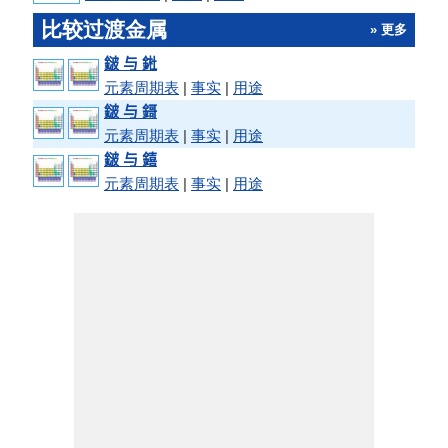
比较过渡金属
» 更多
𨨏 与 𨧀
元素周期表
|
事实
|
用途
𨨏 与 鎶
元素周期表
|
事实
|
用途
𨨏 与 𨭎
元素周期表
|
事实
|
用途