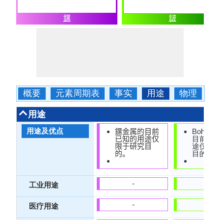
𨭆
𨨏
概要
元素周期表
事实
用途
物理
用途
用途及优点
𨭆金属的目前
Bohri
已知的用途仅
目前已
限于研究目
途仅限
的。
目的。
-
-
工业用途
-
-
医疗用途