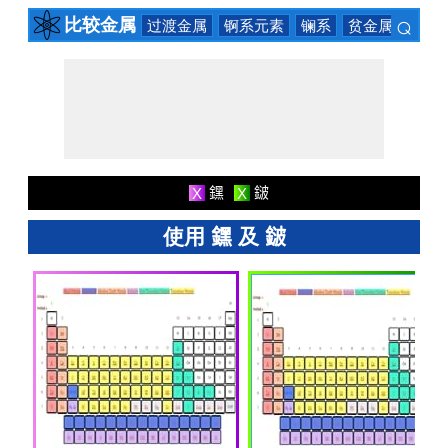
⌕
比较金属
过渡金属
锕系元素
镧系
贫金属
碱土
×
𨭆
𨨏
X
X
使用 𨭆 及 𨨏