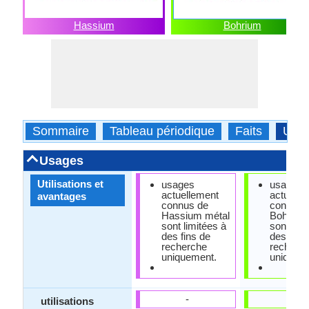
Hassium
Bohrium
Sommaire
Tableau périodique
Faits
Usa
Usages
Utilisations et
usages
usages
actuellement
actuelle
avantages
connus de
connus 
Hassium métal
Bohrium
sont limitées à
sont limi
des fins de
des fins
recherche
recherc
uniquement.
uniquem
-
-
utilisations