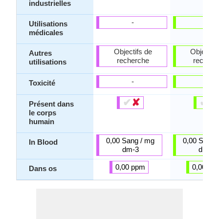
industrielles
-
-
Utilisations
médicales
Objectifs de
Objectifs
Autres
recherche
recherc
utilisations
-
-
Toxicité
✔
✘
✔
✘
Présent dans
le corps
humain
0,00 Sang / mg
0,00 Sang 
In Blood
dm-3
dm-3
0,00 ppm
0,00 pp
Dans os