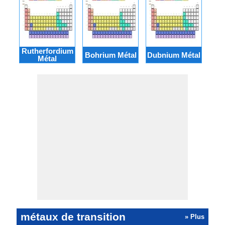
Rutherfordium
Co
Bohrium Métal
Dubnium Métal
Métal
métaux de transition
» Plus