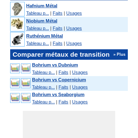
Hafnium Métal
Tableau p...
|
Faits
|
Usages
Niobium Métal
Tableau p...
|
Faits
|
Usages
Ruthénium Métal
Tableau p...
|
Faits
|
Usages
Comparer métaux de transition
» Plus
Bohrium vs Dubnium
Tableau p...
|
Faits
|
Usages
Bohrium vs Copernicium
Tableau p...
|
Faits
|
Usages
Bohrium vs Seaborgium
Tableau p...
|
Faits
|
Usages