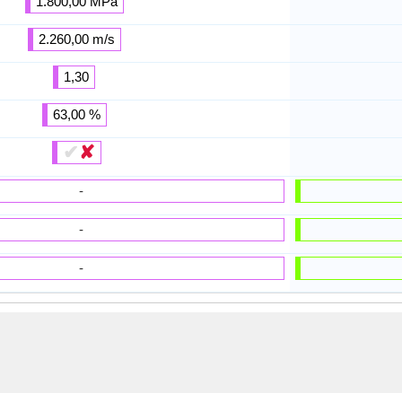
1.800,00 MPa
2.260,00 m/s
1,30
63,00 %
✔
✘
-
-
-