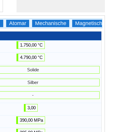
h
Atomar
Mechanische
Magnetische
Thermi
1.750,00 °C
4.790,00 °C
Solide
Silber
-
3,00
390,00 MPa