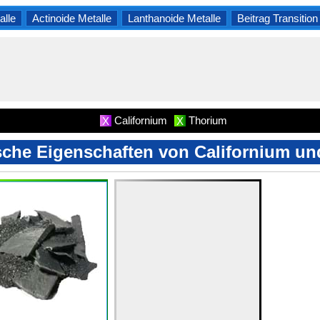
lle
Actinoide Metalle
Lanthanoide Metalle
Beitrag Transition
Californium
Thorium
X
X
sche Eigenschaften von Californium u