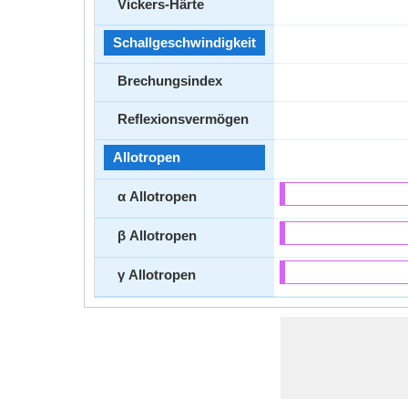
Vickers-Härte
Schallgeschwindigkeit
Brechungsindex
Reflexionsvermögen
Allotropen
α Allotropen
β Allotropen
γ Allotropen