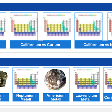
Californium vs Curium
Californium vs 
um
Neptunium
Americium
Lawrencium
Curi
l
Metall
Metall
Metall