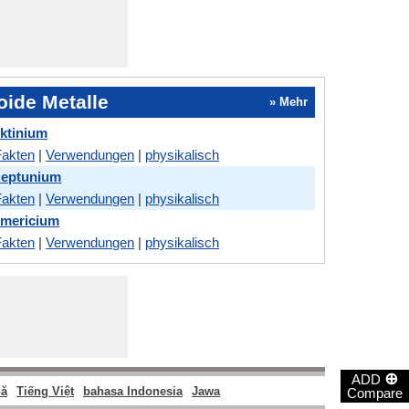
oide Metalle
» Mehr
ktinium
Fakten
|
Verwendungen
|
physikalisch
Neptunium
Fakten
|
Verwendungen
|
physikalisch
Americium
Fakten
|
Verwendungen
|
physikalisch
⊕
ADD
ă
Tiếng Việt
bahasa Indonesia
Jawa
Compare