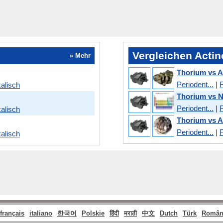
Vergleichen Actin
» Mehr
Thorium vs A
Periodent...
|
alisch
Thorium vs 
Periodent...
|
alisch
Thorium vs 
Periodent...
|
alisch
français
italiano
한국어
Polskie
हिंदी
मराठी
中文
Dutch
Türk
Român