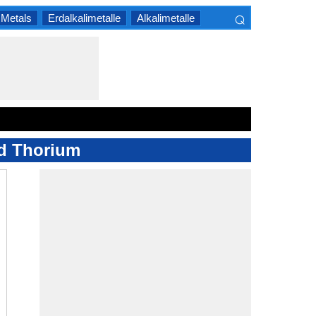
⌕
 Metals
Erdalkalimetalle
Alkalimetalle
×
nd Thorium