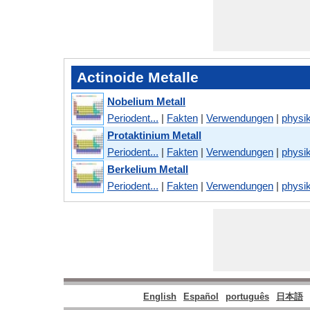
Actinoide Metalle
Nobelium Metall
Periodent...
|
Fakten
|
Verwendungen
|
physik
Protaktinium Metall
Periodent...
|
Fakten
|
Verwendungen
|
physik
Berkelium Metall
Periodent...
|
Fakten
|
Verwendungen
|
physik
English
Español
português
日本語