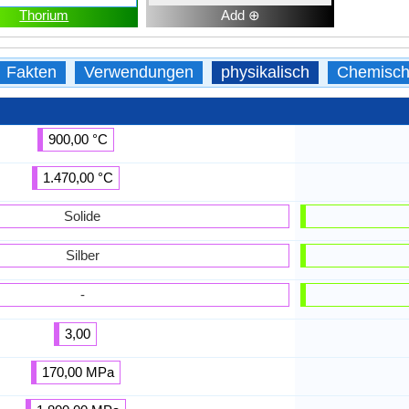
Thorium
Add ⊕
Fakten
Verwendungen
physikalisch
Chemisc
900,00 °C
1.470,00 °C
Solide
Silber
-
3,00
170,00 MPa