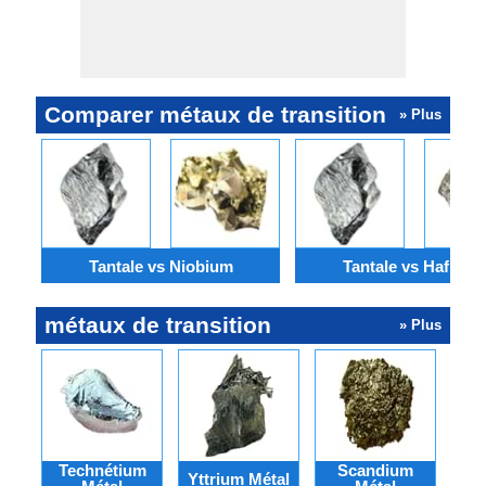
Comparer métaux de transition
» Plus
Tantale vs Niobium
Tantale vs Hafniu
métaux de transition
» Plus
Technétium
Scandium
R
Yttrium Métal