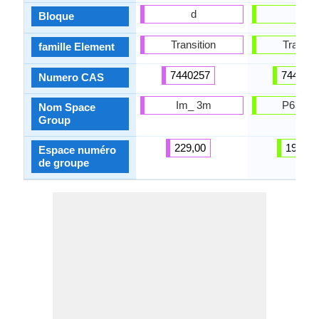
d
d
Bloque
Transition
Transiti
famille Element
7440257
744004
Numero CAS
Im_ 3m
P63/m
Nom Space
Group
229,00
194,00
Espace numéro
de groupe