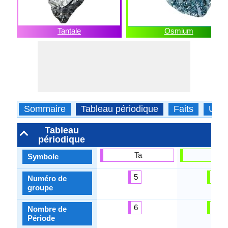
Tantale
Osmium
Sommaire
Tableau périodique
Faits
Usa
Tableau
périodique
Ta
Os
Symbole
5
8
Numéro de
groupe
6
6
Nombre de
Période