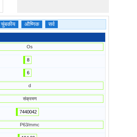
चुंबकीय
औष्णिक
सर्व
Os
8
6
d
संक्रमण
7440042
P63/mmc