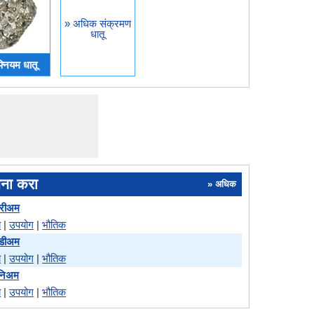
» अधिक संक्रमण
धातू
्नियम धातू
लना करा
» अधिक
्रीअम
े
|
उपयोग
|
भौतिक
ंडीअम
े
|
उपयोग
|
भौतिक
ेनिअम
े
|
उपयोग
|
भौतिक