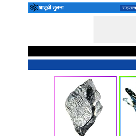
धातूंची तुलना
संक्रमण