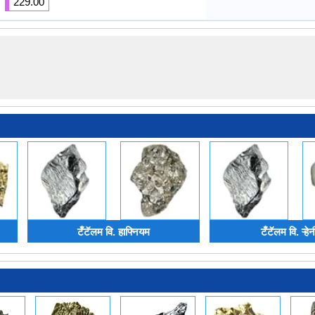
229.00
टँटॅलम वि. हाफ्नियम
टँटॅलम वि. ऱ्ह