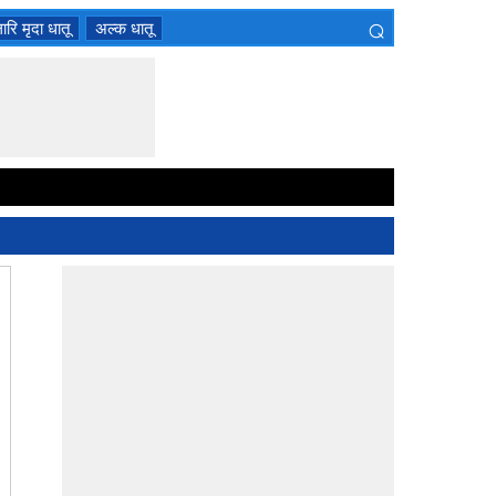
⌕
ारि मृदा धातू
अल्क धातू
×