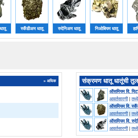
धातू
स्कॅंडीअम धातू
रुदेनिअम धातू
निओबियम धातू
हाफ
संक्रमण धातू धातूंची तु
» अधिक
ऑसमियम वि. यिट
आवर्तसारणी
|
तथ्य
ऑसमियम वि. स्कॅ
आवर्तसारणी
|
तथ्य
ऑसमियम वि. रुद
आवर्तसारणी
|
तथ्य