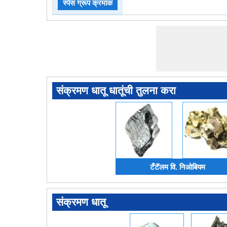
स्पेस ग्रूप क्रमांक
संक्रमण धातू धातूंची तुलना करा
टँटॅलम वि. निओबियम
संक्रमण धातू