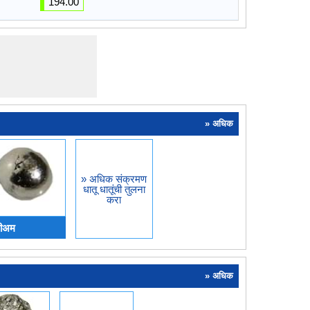
194.00
» अधिक
» अधिक संक्रमण
धातू धातूंची तुलना
करा
ेनीअम
» अधिक