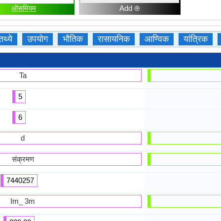
ऑसमियम
Add ⊕
तथ्ये
उपयोग
भौतिक
रासायनिक
आण्विक
यांत्रिक
Ta
5
6
d
संक्रमण
7440257
Im_ 3m