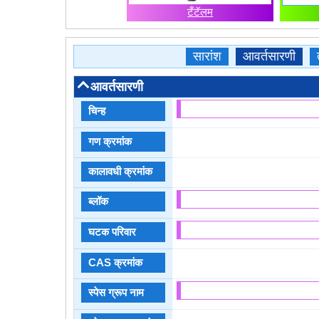
टँटॅलम
सारांश
आवर्तसारणी
आवर्तसारणी
चिन्ह
गण क्रमांक
कालावधी क्रमांक
ब्लॉक
घटक परिवार
CAS क्रमांक
स्पेस ग्रूप नाम