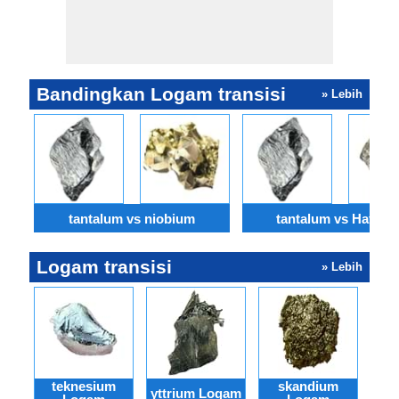
Bandingkan Logam transisi
» Lebih
tantalum vs niobium
tantalum vs Hafniu
Logam transisi
» Lebih
teknesium
skandium
r
yttrium Logam