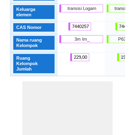
transisi Logam
transisi 
Keluarga
elemen
7440257
744004
CAS Nomor
3m Im_
P63 / 
Nama ruang
Kelompok
229,00
194,00
Ruang
Kelompok
Jumlah