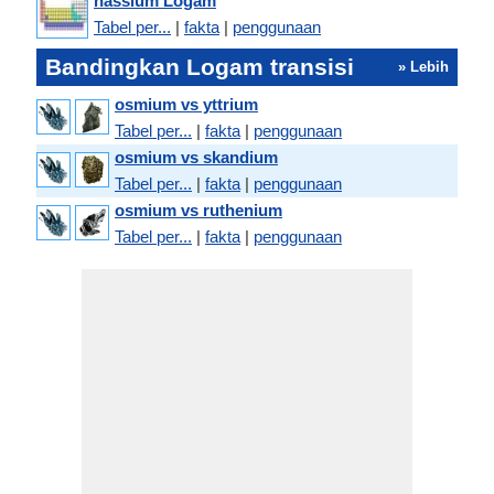
hassium Logam
Tabel per...
|
fakta
|
penggunaan
Bandingkan Logam transisi
» Lebih
osmium vs yttrium
Tabel per...
|
fakta
|
penggunaan
osmium vs skandium
Tabel per...
|
fakta
|
penggunaan
osmium vs ruthenium
Tabel per...
|
fakta
|
penggunaan