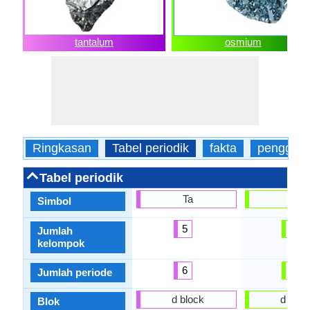
tantalum
osmium
Ringkasan
Tabel periodik
fakta
penggun
Tabel periodik
Ta
Os
Simbol
5
8
Jumlah
kelompok
6
6
Jumlah periode
d block
d bloc
Blok