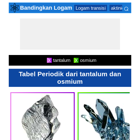
⌕
Bandingkan Logam
Logam transisi
aktinida Serie
×
tantalum
osmium
X
X
Tabel Periodik dari tantalum dan
osmium