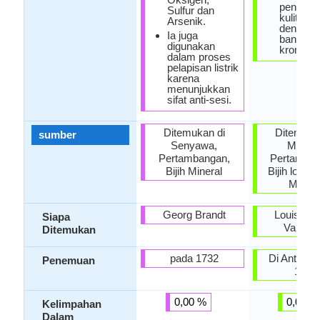
penyam
Sulfur dan
kulit dil
Arsenik.
dengan
Ia juga
bantuan
digunakan
kromium
dalam proses
pelapisan listrik
karena
menunjukkan
sifat anti-sesi.
Ditemukan di
Ditemuka
sumber
Senyawa,
Mineral
Pertambangan,
Pertamban
Bijih Mineral
Bijih logam,
Minera
Georg Brandt
Louis Nic
Siapa
Vauquel
Ditemukan
pada 1732
Di Antara 
Penemuan
1798
0,00 %
0,00 %
Kelimpahan
Dalam