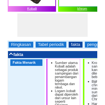
Kobalt
khrom
Ringkasan
Tabel periodik
fakta
penggun
fakta
Fakta Menarik
Sumber utama
Kromiu
Kobalt adalah
sangat re
sebagai produk
karena it
sampingan dari
ditemuk
penambangan
bebas di
logam
Bijih dari
tembaga dan
chromit
nikel.
mineral 
Logam kobalt
sumber 
dapat diperoleh
dari log
dari unsur lain
Chromiu
seperti
Hampir 
Oksigen,