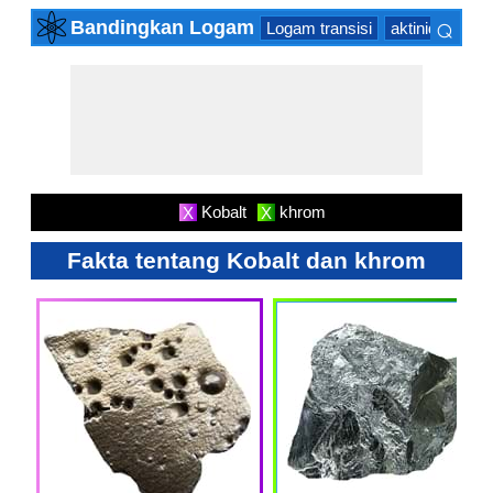
⌕
Bandingkan Logam
Logam transisi
aktinida Serie
×
Kobalt
khrom
X
X
Fakta tentang Kobalt dan khrom