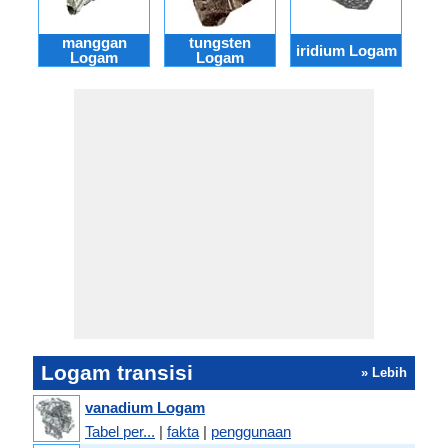
manggan
tungsten
mo
iridium Logam
Logam
Logam
Logam transisi
» Lebih
vanadium Logam
Tabel per...
|
fakta
|
penggunaan