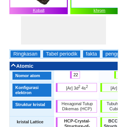
Kobalt
khrom
Ringkasan
Tabel periodik
fakta
penggun
Atomic
22
24
Nomor atom
2
2
5
Konfigurasi
[Ar] 3d
4s
[Ar] 3d
elektron
Hexagonal Tutup
Tubuh Cen
Struktur kristal
Dikemas (HCP)
Cubic (B
HCP-Crystal-
BCC-Crys
kristal Lattice
Structure-of-
Structure-.