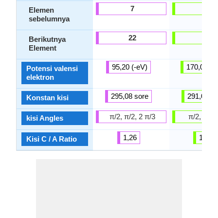
7
39
Elemen
sebelumnya
22
31
Berikutnya
Element
95,20 (-eV)
170,00 (-
Potensi valensi
elektron
295,08 sore
291,00 so
Konstan kisi
π/2, π/2, 2 π/3
π/2, π/2,
kisi Angles
1,26
1,86
Kisi C / A Ratio