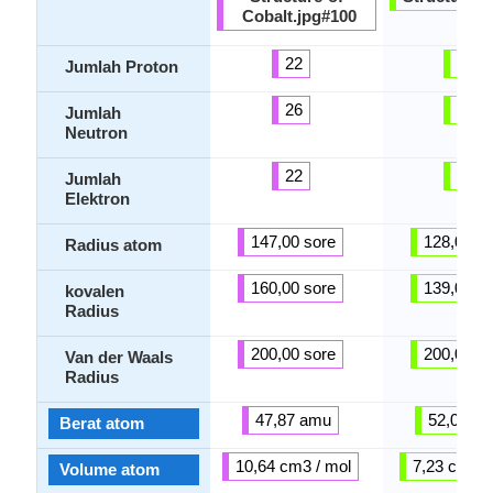
Cobalt.jpg#100
22
24
Jumlah Proton
26
28
Jumlah
Neutron
22
24
Jumlah
Elektron
147,00 sore
128,00 so
Radius atom
160,00 sore
139,00 so
kovalen
Radius
200,00 sore
200,00 so
Van der Waals
Radius
47,87 amu
52,00 a
Berat atom
10,64 cm3 / mol
7,23 cm3 /
Volume atom