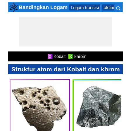
⌕
Bandingkan Logam
Logam transisi
aktinida Serie
×
Kobalt
khrom
X
X
Struktur atom dari Kobalt dan khrom