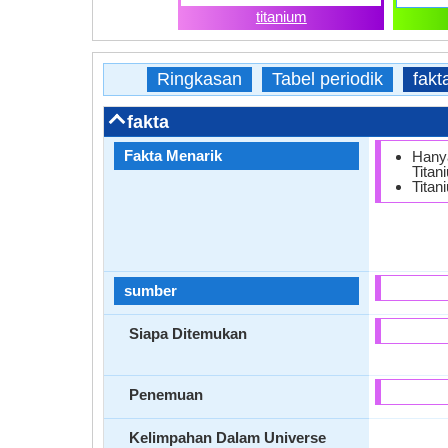
titanium
Ringkasan
Tabel periodik
fakt
fakta
Fakta Menarik
Hany
Titan
Titan
sumber
Siapa Ditemukan
Penemuan
Kelimpahan Dalam Universe