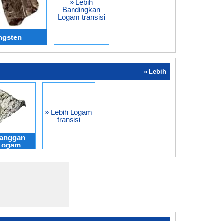
» Lebih
Bandingkan
Logam transisi
ungsten
» Lebih
» Lebih Logam
transisi
anggan
Logam