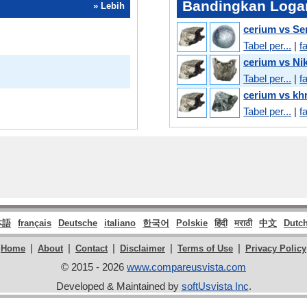
Bandingkan Logam
» Lebih
cerium vs Se
Tabel per...
|
f
cerium vs Nik
Tabel per...
|
f
cerium vs k
Tabel per...
|
f
本語
français
Deutsche
italiano
한국어
Polskie
हिंदी
मराठी
中文
Dutc
|
|
|
|
|
Home
About
Contact
Disclaimer
Terms of Use
Privacy Policy
© 2015 - 2026
www.compareusvista.com
Developed & Maintained by
softUsvista Inc
.