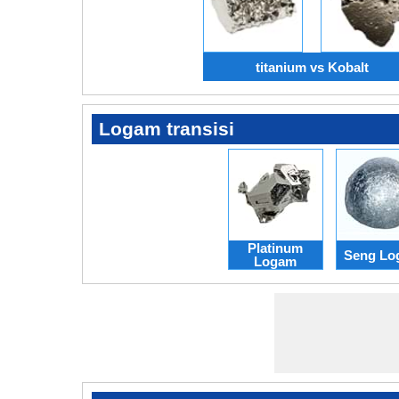
titanium vs Kobalt
Logam transisi
Platinum
Seng Lo
Logam