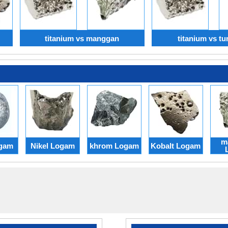
titanium vs manggan
titanium vs t
m
gam
Nikel Logam
khrom Logam
Kobalt Logam