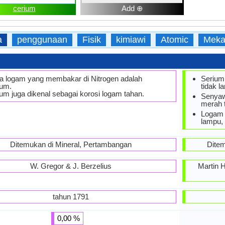
cerium
Add ⊕
a
penggunaan
Fisik
kimiawi
Atomic
Meka
a logam yang membakar di Nitrogen adalah
Serium 
ium.
tidak l
ium juga dikenal sebagai korosi logam tahan.
Senyawa
merah 
Logam s
lampu, 
Ditemukan di Mineral, Pertambangan
Ditem
W. Gregor & J. Berzelius
Martin H
tahun 1791
0,00 %