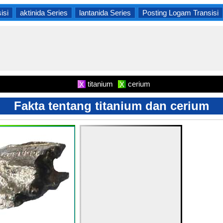
isi
aktinida Series
lantanida Series
Posting Logam Transisi
titanium
cerium
X
X
Fakta tentang titanium dan cerium