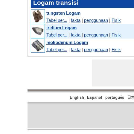
Logam transisi
tungsten Logam
Tabel per...
|
fakta
|
penggunaan
|
Fisik
iridium Logam
Tabel per...
|
fakta
|
penggunaan
|
Fisik
molibdenum Logam
Tabel per...
|
fakta
|
penggunaan
|
Fisik
English
Español
português
日