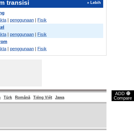
 transisi
» Lebih
ng
akta
|
penggunaan
|
Fisik
el
akta
|
penggunaan
|
Fisik
hrom
akta
|
penggunaan
|
Fisik
⊕
ADD
h
Türk
Română
Tiếng Việt
Jawa
Compare