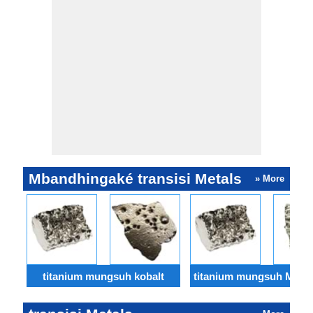
Mbandhingaké transisi Metals
» More
titanium mungsuh kobalt
titanium mungsuh Mang