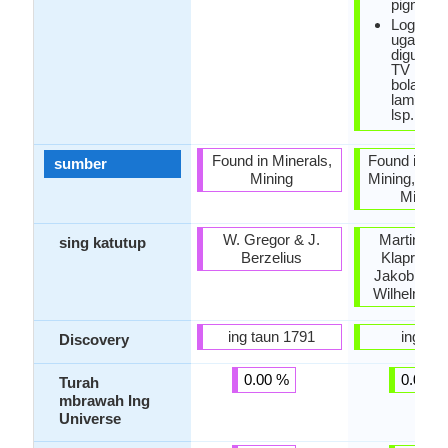
pigmen.
Logam C
uga
digunaka
TV layar 
bolam l
lampu so
lsp.
Found in Minerals,
Found in Mi
sumber
Mining
Mining, Ore
Minera
W. Gregor & J.
Martin Hei
sing katutup
Berzelius
Klaproth,
Jakob Berz
Wilhelm Hi
ing taun 1791
ing 18
Discovery
0.00 %
0.00 %
Turah
mbrawah Ing
Universe