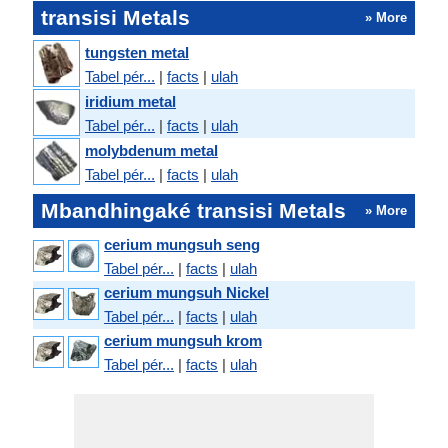
transisi Metals
» More
tungsten metal
Tabel pér...
|
facts
|
ulah
iridium metal
Tabel pér...
|
facts
|
ulah
molybdenum metal
Tabel pér...
|
facts
|
ulah
Mbandhingaké transisi Metals
» More
cerium mungsuh seng
Tabel pér...
|
facts
|
ulah
cerium mungsuh Nickel
Tabel pér...
|
facts
|
ulah
cerium mungsuh krom
Tabel pér...
|
facts
|
ulah