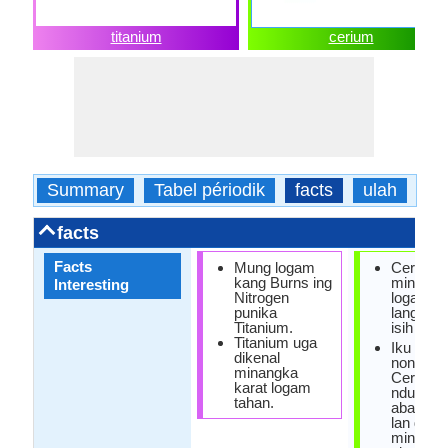
titanium
cerium
Summary
Tabel périodik
facts
ulah
fis
facts
Facts
Mung logam
Cerium
kang Burns ing
minangk
Interesting
Nitrogen
logam b
punika
langka n
Titanium.
isih ora 
Titanium uga
Iku sen
dikenal
non-ber
minangka
Cerium s
karat logam
nduweni
tahan.
abang s
lan digu
minangk