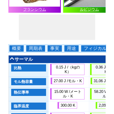
フランシウム
ルビジウム
概要
周期表
事実
用途
フィジカル
サーマル
0.15 J /（kgの
0.36 J /（
比熱
K）
K）
27.00 J /モル・K
31.06 J /
モル熱容量
15.00 W /メート
58.20 W 
熱伝導率
ル・K
ル・K
300.00 K
2,093.00
臨界温度