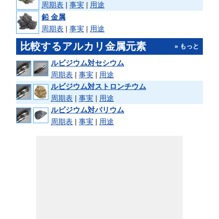
周期表
|
事実
|
用途
鉛 金属
周期表
|
事実
|
用途
比較するアルカリ金属元素
» もっと
ルビジウム対セシウム
周期表
|
事実
|
用途
ルビジウム対ストロンチウム
周期表
|
事実
|
用途
ルビジウム対バリウム
周期表
|
事実
|
用途