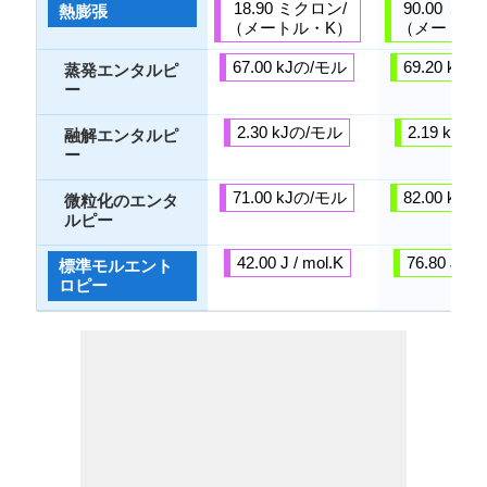
18.90 ミクロン/
90.00 ミク
熱膨張
（メートル・K）
（メートル
67.00 kJの/モル
69.20 kJ
蒸発エンタルピ
ー
2.30 kJの/モル
2.19 kJの
融解エンタルピ
ー
71.00 kJの/モル
82.00 kJ
微粒化のエンタ
ルピー
42.00 J / mol.K
76.80 J / m
標準モルエント
ロピー