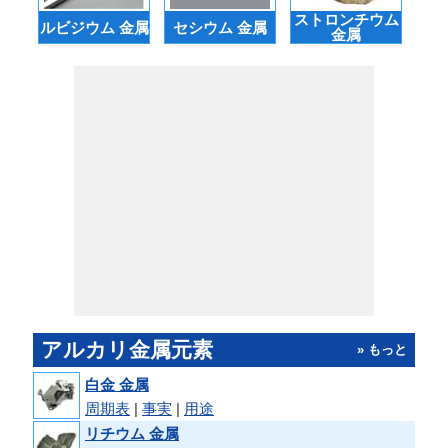
ストロンチウム
ルビジウム 金属
セシウム 金属
バ
金属
アルカリ金属元素
» もっと
白金 金属
周期表
|
事実
|
用途
リチウム 金属