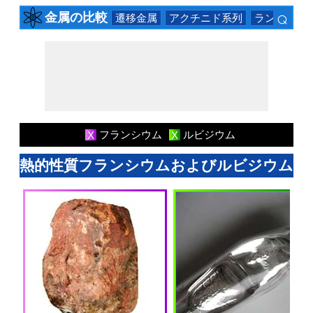
⌕
金属の比較
遷移金属
アクチニド系列
ランタニド
×
フランシウム
ルビジウム
X
X
熱的性質フランシウムおよびルビジウム