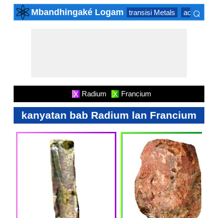
⌕
Mbandhingaké Logam
transisi Metals
actinide Se
×
Radium
Francium
X
X
kanyatan bab Radium lan Francium