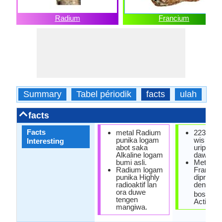
Radium
Francium
Summary
Tabel périodik
facts
ulah
fis
facts
Facts
metal Radium
223 Fra
punika logam
wis sete
Interesting
abot saka
urip pali
Alkaline logam
dawa ing
bumi asli.
Metal
Radium logam
Franciu
punika Highly
diprodhu
radioaktif lan
dening 
ora duwe
bosok i
tengen
Actinium
mangiwa.