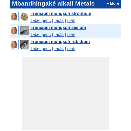
Mbandhingaké alkali Metals
» More
Francium mungsuh strontium
Tabel pér...
|
facts
|
ulah
Francium mungsuh sesium
Tabel pér...
|
facts
|
ulah
Francium mungsuh rubidium
Tabel pér...
|
facts
|
ulah