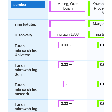
Mining, Ores
Kawangun d
sumber
logam
Process B
Minin
-
Marguerite
sing katutup
ing taun 1898
ing taun 
Discovery
0.00 %
0.00 %
Turah
mbrawah Ing
Universe
0.00 %
0.00 %
Turah
mbrawah Ing
Sun
-
0.00 %
Turah
mbrawah Ing
meteorit
0.00 %
0.00 %
Turah
mbrawah Ing